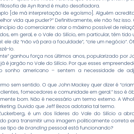
 filosofia de Ayn Rand é muito desafiadora.
plo [de má interpretação de egoísmo]. Alguém acredit
elhor vida que puder?” Definitivamente, ele não fez isso.
incípio do comerciante: criar o máximo possível de rel
s, em geral, e o Vale do Silício, em particular, têm tido 
l: ele diz “não vá para a faculdade”, “crie um negócio”. 
zê-lo.
ente” ganhou força nos últimos anos, popularizado por
já é jargão no Vale do Silício. Por que esses empreended
o sonho americano – sentem a necessidade de adj
termo sem sentido. O que John Mackey quer dizer é “cri
ientes, fornecedores e comunidade em geral.” Isso é ób
camente bom. Não é necessário um termo externo. A Wh
ing. Duvido que Jeff Bezos adotaria tal termo.
ckerberg, é um dos líderes do Vale do Silício a abr
ando para transmitir uma imagem politicamente corret
sse tipo de
branding
pessoal está funcionando?