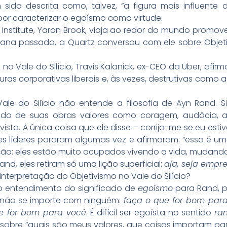
sido descrita como, talvez, “a figura mais influente d
or caracterizar o egoísmo como virtude.
 Institute, Yaron Brook, viaja ao redor do mundo promov
ana passada, a Quartz conversou com ele sobre Objetiv
no Vale do Silício, Travis Kalanick, ex-CEO da Uber, afirm
as corporativas liberais e, às vezes, destrutivas como
ale do Silício não entende a filosofia de Ayn Rand.
ando de suas obras valores como coragem, audácia, au
vista. A única coisa que ele disse – corrija-me se eu esti
ses líderes pararam algumas vez e afirmaram: “essa é uma
ção: eles estão muito ocupados vivendo a vida, mudando
d, eles retiram só uma lição superficial:
aja, seja emp
interpretação do Objetivismo no Vale do Silício?
no entendimento do significado de
egoísmo
para Rand, p
e não se importe com ninguém:
faça o que for bom par
ue for bom para você
. É difícil ser egoísta no sentido
ra
 sobre “quais são meus valores, que coisas importam pa