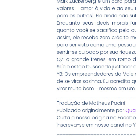
Mark Zuckerberg é um cara parado
valores – amor à vida e ao seu n
para os outros]. Ele ainda não subs
Enquanto seus ideais morais f
quanto você se sacrifica pelo o
assim, ele recebe zero crédito mo
para ser visto como uma pessoa 
sentir-se culpado por sua riqueza
QZ: o grande frenesi em torno 
Silício estão buscando justifica
YB: Os empreendedores do Vale d
de se virar sozinha. Eu acredit
virar muito bem – mesmo em um
__________________________
Tradução de Matheus Pacini
Publicado originalmente por
Qua
Curta a nossa página no Facebo
Inscreva-se em nosso canal no 
__________________________