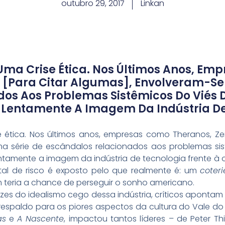
outubro 29, 2017
Linkan
e Uma Crise Ética. Nos Últimos Anos, E
le [para Citar Algumas], Envolveram-S
os Aos Problemas Sistêmicos Do Viés D
iu Lentamente A Imagem Da Indústria De
se ética. Nos últimos anos, empresas como Theranos, Zen
a série de escândalos relacionados aos problemas sis
lentamente a imagem da indústria de tecnologia frente à 
ital de risco é exposto pelo que realmente é: um
coter
 teria a chance de perseguir o sonho americano.
zes do idealismo cego dessa indústria, críticos aponta
spaldo para os piores aspectos da cultura do Vale do Sil
as
e
A Nascente
, impactou tantos líderes – de Peter Th