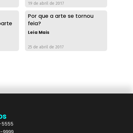
19 de abril de 2017
Por que a arte se tornou
parte
feia?
Leia Mais
25 de abril de 2017
os
5-5555
9-9999