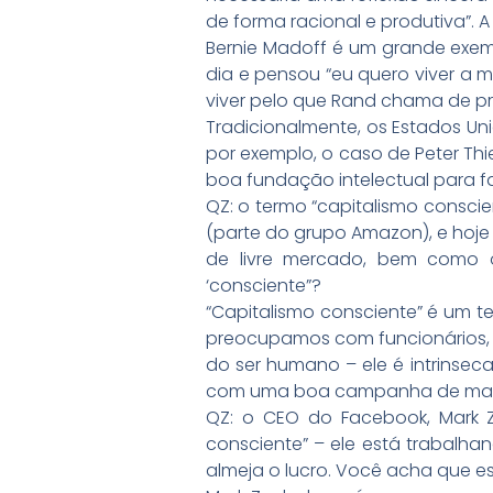
de forma racional e produtiva”. A
Bernie Madoff é um grande exem
dia e pensou “eu quero viver a m
viver pelo que Rand chama de pr
Tradicionalmente, os Estados Unido
por exemplo, o caso de Peter Thie
boa fundação intelectual para fa
QZ: o termo “capitalismo consci
(parte do grupo Amazon), e hoje 
de livre mercado, bem como 
‘consciente”?
“Capitalismo consciente” é um 
preocupamos com funcionários, cl
do ser humano – ele é intrinse
com uma boa campanha de market
QZ: o CEO do Facebook, Mark Zu
consciente” – ele está trabalh
almeja o lucro. Você acha que e