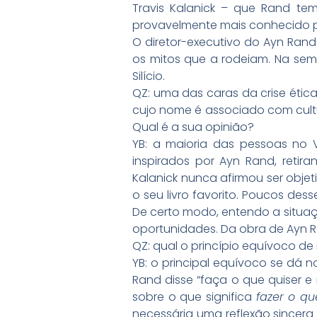
Travis Kalanick – que Rand tem 
provavelmente mais conhecido p
O diretor-executivo do Ayn Rand
os mitos que a rodeiam. Na sem
Silício.
QZ: uma das caras da crise ética 
cujo nome é associado com cultur
Qual é a sua opinião?
YB: a maioria das pessoas no V
inspirados por Ayn Rand, retir
Kalanick nunca afirmou ser objeti
o seu livro favorito. Poucos des
De certo modo, entendo a situa
oportunidades. Da obra de Ayn Ran
QZ: qual o princípio equívoco de 
YB: o principal equívoco se dá 
Rand disse “faça o que quiser 
sobre o que significa
fazer o q
necessária uma reflexão sincera