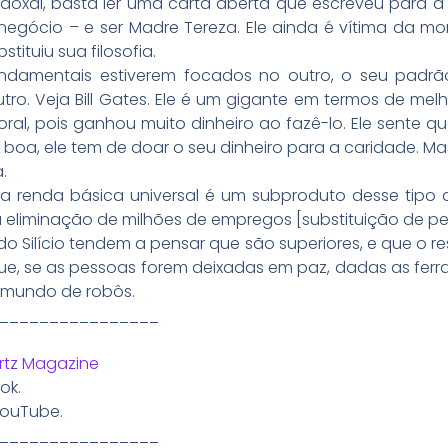
xal, basta ler uma carta aberta que escreveu para a su
egócio – e ser Madre Tereza. Ele ainda é vítima da mor
tituiu sua filosofia.
undamentais estiverem focados no outro, o seu padr
utro. Veja Bill Gates. Ele é um gigante em termos de m
ral, pois ganhou muito dinheiro ao fazê-lo. Ele sente qu
boa, ele tem de doar o seu dinheiro para a caridade. Ma
.
da renda básica universal é um subproduto desse tipo d
r a eliminação de milhões de empregos [substituição de p
o Silício tendem a pensar que são superiores, e que o
o que, se as pessoas forem deixadas em paz, dadas as f
 mundo de robôs.
________________
rtz Magazine
ok.
YouTube.
________________