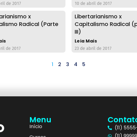
ril de 2017
10 de abril de 2017
tarianismo x
Libertarianismo x
alismo Radical (Parte
Capitalismo Radical (
III)
ais
Leia Mais
ril de 2017
23 de abril de 2017
1
2
3
4
5
Menu
Contat
Início
(11) 555
(11) 9999