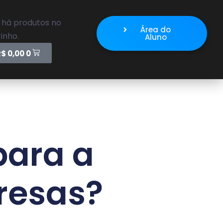
 há produtos no
Área do
inho.
Aluno
R$
0,00
0
para a
presas?