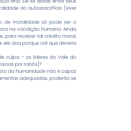
a filha. Ele se divide entre seus
alidade do autossacrifício [viver
ão de moralidade só pode ser o
elhora na condição humana. Ainda
e, para receber tal crédito moral,
s ele doa porque crê que deveria
e culpa – os líderes do Vale do
essoas por robôs]?
 resto da humanidade não é capaz
erramentas adequadas, poderão se