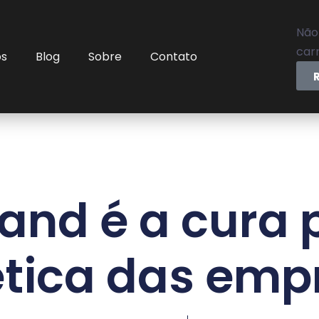
Não
carr
os
Blog
Sobre
Contato
and é a cura 
ética das em