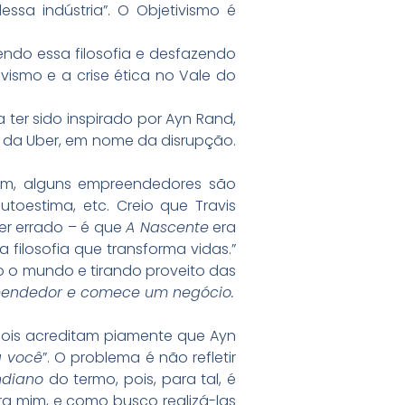
essa indústria”. O Objetivismo é
endo essa filosofia e desfazendo
ismo e a crise ética no Vale do
a ter sido inspirado por Ayn Rand,
 a da Uber, em nome da disrupção.
 Sim, alguns empreendedores são
toestima, etc. Creio que Travis
ver errado – é que
A Nascente
era
 filosofia que transforma vidas.”
 o mundo e tirando proveito das
reendedor e comece um negócio.
ois acreditam piamente que Ayn
a você
”. O problema é não refletir
ndiano
do termo, pois, para tal, é
ra mim, e como busco realizá-las