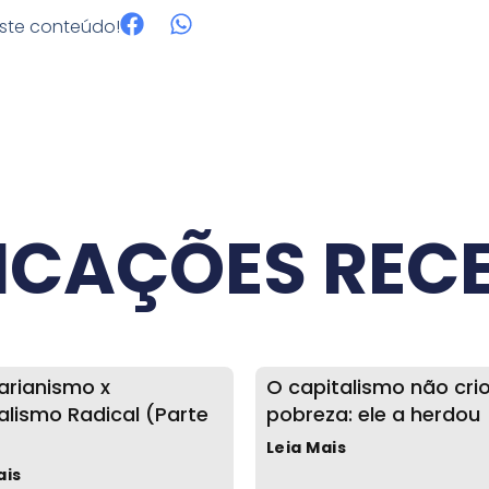
este conteúdo!
ICAÇÕES REC
tarianismo x
O capitalismo não cri
alismo Radical (Parte
pobreza: ele a herdou
Leia Mais
ais