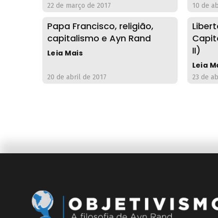
22 de março de 2017
10 de ab
Papa Francisco, religião,
Liber
capitalismo e Ayn Rand
Capit
II)
Leia Mais
Leia M
20 de abril de 2017
23 de ab