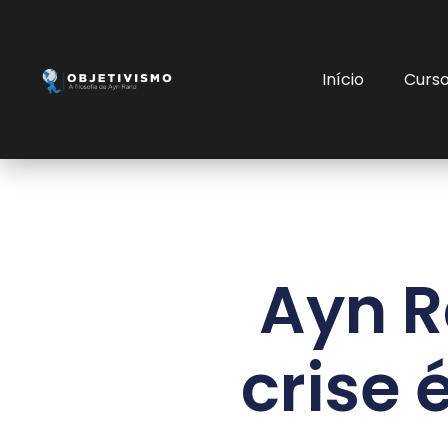
Início
Curs
Ayn R
crise 