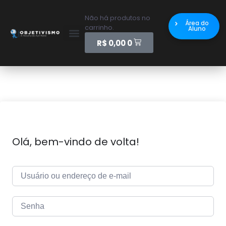
Não há produtos no
Área do
carrinho.
Aluno
R$
0,00
0
Olá, bem-vindo de volta!