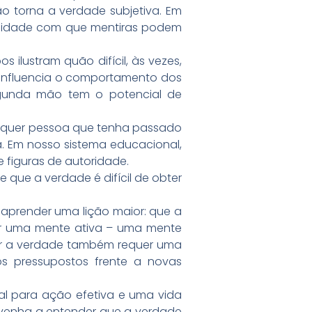
o torna a verdade subjetiva. Em
acilidade com que mentiras podem
ilustram quão difícil, às vezes,
 influencia o comportamento dos
gunda mão tem o potencial de
alquer pessoa que tenha passado
. Em nosso sistema educacional,
 figuras de autoridade.
que a verdade é difícil de obter
m aprender uma lição maior: que a
uer uma mente ativa – uma mente
er a verdade também requer uma
s pressupostos frente a novas
al para ação efetiva e uma vida
la venha a entender que a verdade