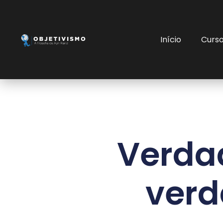
Início
Curs
Verdad
verd