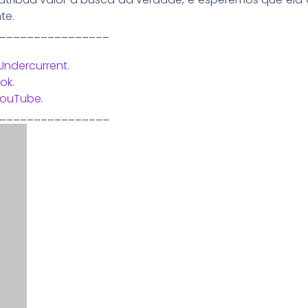
te.
________________
Undercurrent
.
ok
.
YouTube
.
________________