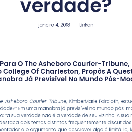
verdade?
janeiro 4, 2018
Linkan
Para O The Asheboro Courier-Tribune,
o College Of Charleston, Propôs A Ques
nobra Já Previsível No Mundo Pós-Mo
e Asheboro Courier-Tribune
, KimberMarie Faircloth, es
erdade?” Em uma manobra já previsível no mundo pós-mo
va: “a sua verdade não é a verdade de seu vizinho. A sua 
a destaca dois temas distintos frequentemente discutidos 
mentador e o argumento que descrever algo é limitá-lo, 