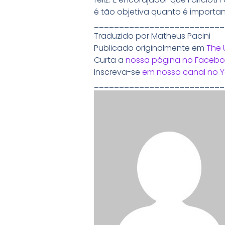
é tão objetiva quanto é importan
__________________________
Traduzido por Matheus Pacini
Publicado originalmente em
The 
Curta a
nossa página no Facebo
Inscreva-se
em nosso canal no 
__________________________