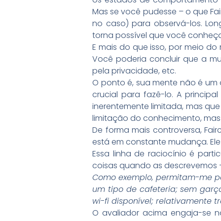
Mas se você pudesse – o que Fair
no caso) para observá-los. Lon
torna possível que você conheç
E mais do que isso, por meio do 
Você poderia concluir que a m
pela privacidade, etc.
O ponto é, sua mente não é um 
crucial para fazê-lo. A princip
inerentemente limitada, mas que
limitação do conhecimento, mas
De forma mais controversa, Fai
está em constante mudança. Ele 
Essa linha de raciocínio é part
coisas quando as descrevemos –
Como exemplo, permitam-me par
um tipo de cafeteria; sem garço
wi-fi disponível; relativamente tr
O avaliador acima engaja-se no