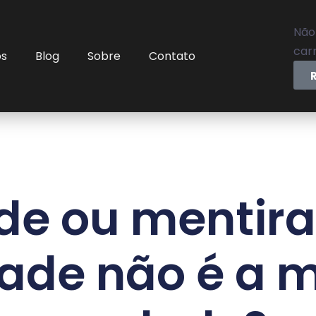
Não
carr
os
Blog
Sobre
Contato
e ou mentira
ade não é a 