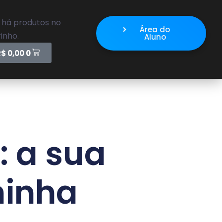
 há produtos no
Área do
inho.
Aluno
R$
0,00
0
: a sua
minha