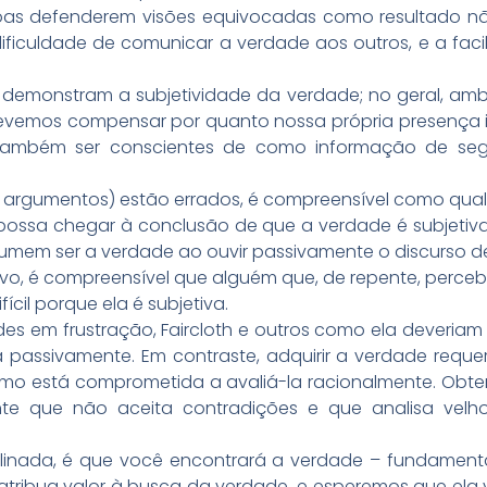
oas defenderem visões equivocadas como resultado nã
 a dificuldade de comunicar a verdade aos outros, e a f
demonstram a subjetividade da verdade; no geral, ambos 
Devemos compensar por quanto nossa própria presença
também ser conscientes de como informação de se
 argumentos) estão errados, é compreensível como qu
possa chegar à conclusão de que a verdade é subjetiva
mem ser a verdade ao ouvir passivamente o discurso de
o, é compreensível que alguém que, de repente, percebe 
fícil porque ela é subjetiva.
des em frustração, Faircloth e outros como ela deveria
 passivamente. Em contraste, adquirir a verdade req
mo está comprometida a avaliá-la racionalmente. Obt
te que não aceita contradições e que analisa velho
linada, é que você encontrará a verdade – fundament
th atribua valor à busca da verdade, e esperemos que e