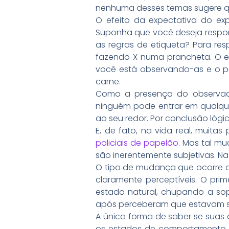
nenhuma desses temas sugere que
O efeito da expectativa do ex
Suponha que você deseja respon
as regras de etiqueta? Para re
fazendo X numa prancheta. O e
você está observando-as e o p
carne.
Como a presença do observado
ninguém pode entrar em qualqu
ao seu redor. Por conclusão lóg
E, de fato, na vida real, mui
policiais de papelão
. Mas tal m
são inerentemente subjetivas. Na
O tipo de mudança que ocorre d
claramente perceptíveis. O pri
estado natural, chupando a so
após perceberam que estavam 
A única forma de saber se suas
os estados de comportamento o