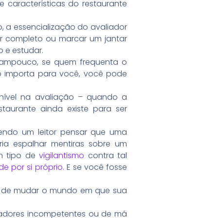
e características do restaurante
o, a essencialização do avaliador
ar completo ou marcar um jantar
o e estudar.
 tampouco, se quem frequenta o
o importa para você, você pode
nível na avaliação – quando a
staurante ainda existe para ser
zendo um leitor pensar que uma
ria espalhar mentiras sobre um
um tipo de
vigilantismo
contra tal
e por si próprio
. E se você fosse
der de mudar o mundo em que sua
cadores incompetentes ou de má