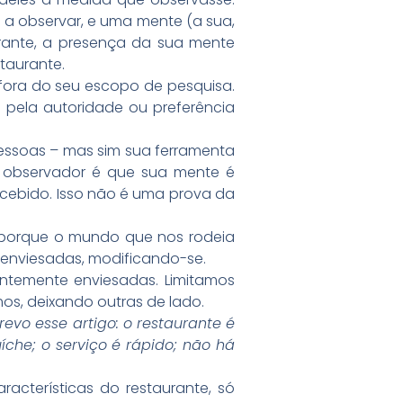
s a observar, e uma mente (a sua,
urante, a presença da sua mente
taurante.
s fora do seu escopo de pesquisa.
pela autoridade ou preferência
essoas – mas sim sua ferramenta
 do observador é que sua mente é
rcebido. Isso não é uma prova da
a porque o mundo que nos rodeia
 enviesadas, modificando-se.
rentemente enviesadas. Limitamos
s, deixando outras de lado.
evo esse artigo:
o restaurante é
íche; o serviço é rápido; não há
acterísticas do restaurante, só