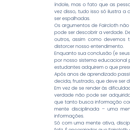
índole, mas o fato que as pess
vez disso, tudo isso só ilustra
ser espalhadas.
Os argumentos de Faircloth não 
pode ser descobrir a verdade. 
outros, assim como devemos 
distorcer nosso entendimento.
Enquanto sua conclusão (e seus
por nosso sistema educacional 
estudantes adquirem o que presu
Após anos de aprendizado passiv
decida, frustrado, que deve ser di
Em vez de se render às dificulda
verdade não pode ser adquirida
que tanto busca informação co
mente disciplinada – uma men
informações.
Só com uma mente ativa, discip
feliz. É encorajador que Fairclo