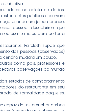
, subjetiva.
quisadores na coleta de dados.
 restaurantes públicos observam
almoço usando um jaleco branco,
 essas pessoas descobrirem que
ou usar talheres para cortar a
taurante, Faircloth supõe que
mento das pessoas (observadas)
, o cenário mudará um pouco.
utras como pais, professores e
spectivas observações do mundo
e dois estados de comportamento
entadores do restaurante em seu
stado de formalidade daqueles,
osse capaz de testemunhar ambos
deles à medida que observasse.