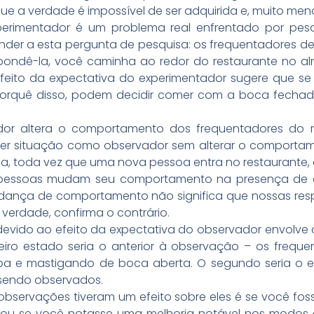
 a verdade é impossível de ser adquirida e, muito menos
perimentador é um problema real enfrentado por pes
der a esta pergunta de pesquisa: os frequentadores de
spondê-la, você caminha ao redor do restaurante no 
feito da expectativa do experimentador sugere que se
orquê disso, podem decidir comer com a boca fechada 
r altera o comportamento dos frequentadores do res
er situação como observador sem alterar o comporta
ica, toda vez que uma nova pessoa entra no restaurante
tas pessoas mudam seu comportamento na presença de o
udança de comportamento não significa que nossas re
 verdade, confirma o contrário.
evido ao efeito da expectativa do observador envolv
meiro estado seria o anterior à observação – os frequ
pa e mastigando de boca aberta. O segundo seria o e
sendo observados.
 observações tiveram um efeito sobre eles é se você f
u se você notasse uma melhoria notável nos modos 