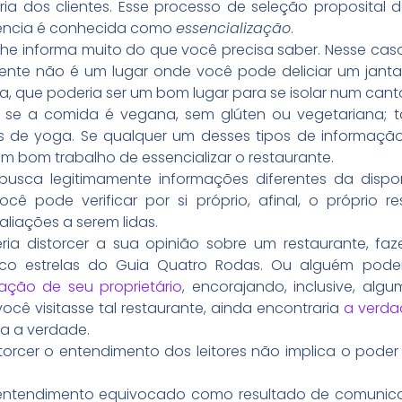
ia dos clientes. Esse processo de seleção proposital d
iência é conhecida como
essencialização
.
lhe informa muito do que você precisa saber. Nesse cas
ente não é um lugar onde você pode deliciar um jant
ia, que poderia ser um bom lugar para se isolar num cant
a se a comida é vegana, sem glúten ou vegetariana;
as de yoga. Se qualquer um desses tipos de informaçã
m bom trabalho de essencializar o restaurante.
usca legitimamente informações diferentes da dispo
cê pode verificar por si próprio, afinal, o próprio re
iações a serem lidas.
ria distorcer a sua opinião sobre um restaurante, fa
nco estrelas do Guia Quatro Rodas. Ou alguém pode
ação de seu proprietário
, encorajando, inclusive, alg
cê visitasse tal restaurante, ainda encontraria
a verdad
a a verdade.
torcer o entendimento dos leitores não implica o po
r entendimento equivocado como resultado de comuni