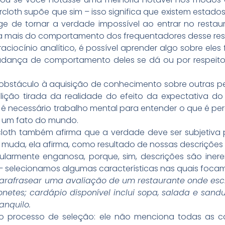
cloth supõe que sim – isso significa que existem estado
ge de tornar a verdade impossível ao entrar no resta
a mais do comportamento dos frequentadores desse res
raciocínio analítico, é possível aprender algo sobre ele
udança de comportamento deles se dá ou por respeito 
obstáculo à aquisição de conhecimento sobre outras p
al lição tirada da realidade do efeito da expectativa
 é necessário trabalho mental para entender o que é pe
 um fato do mundo.
rcloth também afirma que a verdade deve ser subjetiv
muda, ela afirma, como resultado de nossas descrições
icularmente enganosa, porque, sim, descrições são ine
 selecionamos algumas características nas quais focamo
afrasear uma avaliação de um restaurante onde escr
netes; cardápio disponível inclui sopa, salada e sandu
anquilo.
 processo de seleção: ele não menciona todas as car