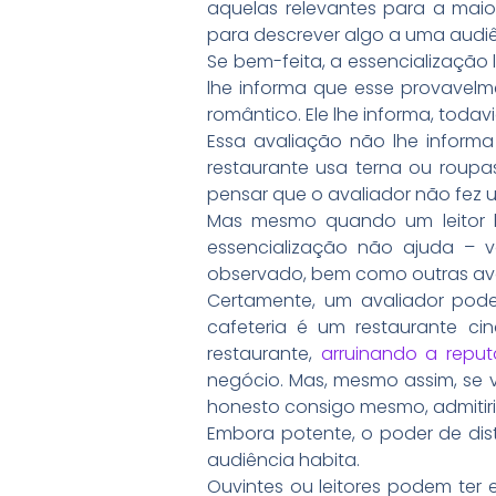
aquelas relevantes para a maior
para descrever algo a uma aud
Se bem-feita, a essencialização 
lhe informa que esse provavelm
romântico. Ele lhe informa, todav
Essa avaliação não lhe inform
restaurante usa terna ou roup
pensar que o avaliador não fez u
Mas mesmo quando um leitor b
essencialização não ajuda – vo
observado, bem como outras aval
Certamente, um avaliador pode
cafeteria é um restaurante ci
restaurante,
arruinando a reput
negócio. Mas, mesmo assim, se vo
honesto consigo mesmo, admitiri
Embora potente, o poder de dis
audiência habita.
Ouvintes ou leitores podem te