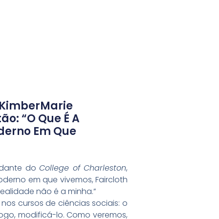
 KimberMarie
tão: “o Que É A
derno Em Que
tudante do
College of Charleston
,
derno em que vivemos, Faircloth
realidade não é a minha.”
nos cursos de ciências sociais: o
logo, modificá-lo. Como veremos,