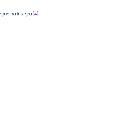
egue na íntegra:
[4]