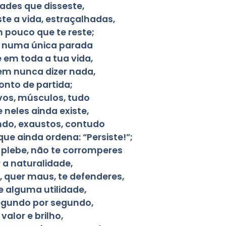
ades que disseste,
ste a vida, estraçalhadas,
 pouco que te reste;
ar numa única parada
em toda a tua vida,
sem nunca dizer nada,
onto de partida;
vos, músculos, tudo
e neles ainda existe,
ando, exaustos, contudo
ue ainda ordena: “Persiste!”;
a plebe, não te corromperes
r a naturalidade,
, quer maus, te defenderes,
e alguma utilidade,
segundo por segundo,
valor e brilho,