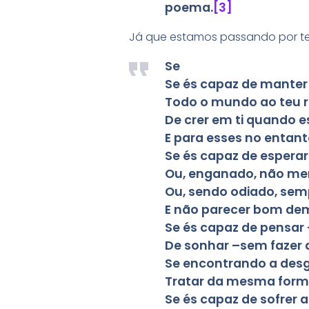
poema.
[3]
Já que estamos passando por tem
Se
Se és capaz de manter
Todo o mundo ao teu re
De crer em ti quando 
E para esses no entan
Se és capaz de esperar
Ou, enganado, não men
Ou, sendo odiado, semp
E não parecer bom dem
Se és capaz de pensar –
De sonhar –sem fazer 
Se encontrando a desg
Tratar da mesma forma
Se és capaz de sofrer 