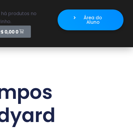
 há produtos no
Área do
inho.
Aluno
R$
0,00
0
empos
udyard