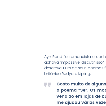
Ayn Rand foi romancista e con
achava “impossível discutir isso”.
[
descreveu um de seus poemas fa
britânico Rudyard Kipling:
Gosto muito de algun
o poema “Se”. Os mod
vendido em lojas de b
me ajudou várias veze