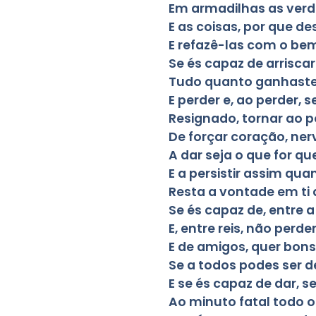
Em armadilhas as verd
E as coisas, por que de
E refazê-las com o bem
Se és capaz de arrisc
Tudo quanto ganhaste 
E perder e, ao perder, 
Resignado, tornar ao p
De forçar coração, ner
A dar seja o que for qu
E a persistir assim qu
Resta a vontade em ti q
Se és capaz de, entre 
E, entre reis, não perde
E de amigos, quer bons
Se a todos podes ser d
E se és capaz de dar, 
Ao minuto fatal todo o 