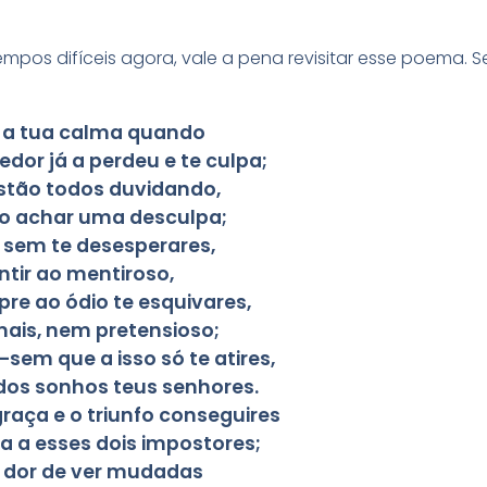
pos difíceis agora, vale a pena revisitar esse poema. S
 a tua calma quando
dor já a perdeu e te culpa;
estão todos duvidando,
to achar uma desculpa;
 sem te desesperares,
tir ao mentiroso,
re ao ódio te esquivares,
ais, nem pretensioso;
sem que a isso só te atires,
dos sonhos teus senhores.
raça e o triunfo conseguires
 a esses dois impostores;
a dor de ver mudadas