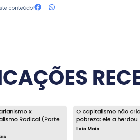
este conteúdo!
ICAÇÕES REC
tarianismo x
O capitalismo não cri
alismo Radical (Parte
pobreza: ele a herdou
Leia Mais
ais