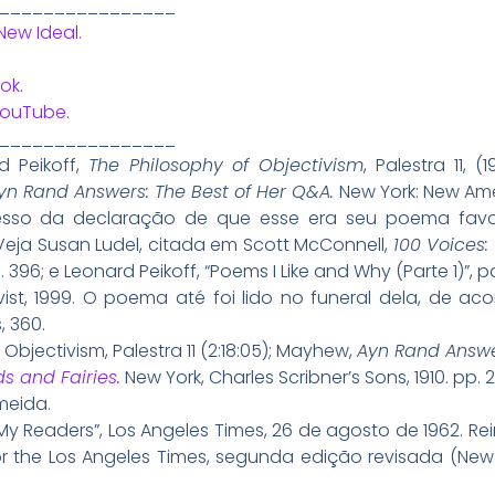
________________
New Ideal.
ok
.
YouTube
.
________________
 Peikoff,
The Philosophy of Objectivism
, Palestra 11, 
yn Rand Answers: The Best of Her Q&A.
New York: New Amer
resso da declaração de que esse era seu poema favo
eja Susan Ludel, citada em Scott McConnell,
100 Voices:
p. 396; e Leonard Peikoff, “Poems I Like and Why (Parte 1)”,
vist, 1999. O poema até foi lido no funeral dela, de ac
, 360.
 Objectivism, Palestra 11 (2:18:05); Mayhew,
Ayn Rand Answ
s and Fairies
.
New York, Charles Scribner’s Sons, 1910. pp. 
meida.
My Readers”, Los Angeles Times, 26 de agosto de 1962. Re
r the Los Angeles Times, segunda edição revisada (New