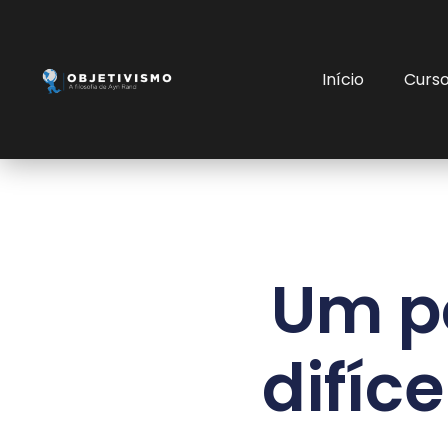
Início
Curs
Um p
difíc