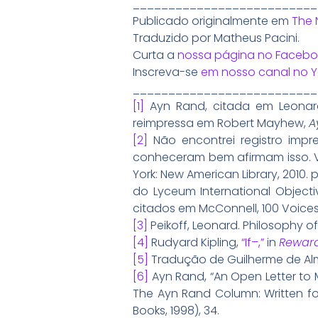
__________________________
Publicado originalmente em
The 
Traduzido por Matheus Pacini.
Curta a
nossa página no Facebo
Inscreva-se
em nosso canal no 
__________________________
[1]
Ayn Rand, citada em Leonard
reimpressa em Robert Mayhew,
A
[2]
Não encontrei registro imp
conheceram bem afirmam isso. V
York: New American Library, 2010. 
do Lyceum International Objecti
citados em McConnell, 100 Voices
[3]
Peikoff, Leonard. Philosophy of
[4]
Rudyard Kipling,
“If–,”
in
Reward
[5]
Tradução de Guilherme de Al
[6]
Ayn Rand, “An Open Letter to 
The Ayn Rand Column: Written fo
Books, 1998), 34.