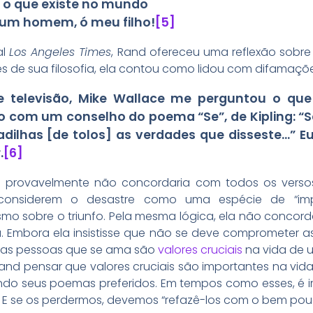
o o que existe no mundo
s um homem, ó meu filho!
[5]
al
Los Angeles Times
, Rand ofereceu uma reflexão sobre
es de sua filosofia, ela contou como lidou com difamaç
 televisão, Mike Wallace me perguntou o que
 com um conselho do poema “Se”, de Kipling: “Se
ilhas [de tolos] as verdades que disseste…” E
.
[6]
and provavelmente não concordaria com todos os ver
a considerem o desastre como uma espécie de “imp
mesmo sobre o triunfo. Pela mesma lógica, ela não conco
 Embora ela insistisse que não se deve comprometer as
e as pessoas que se ama são
valores cruciais
na vida de 
and pensar que valores cruciais são importantes na vid
luindo seus poemas preferidos. Em tempos como esses, é i
. E se os perdermos, devemos “refazê-los com o bem pouc