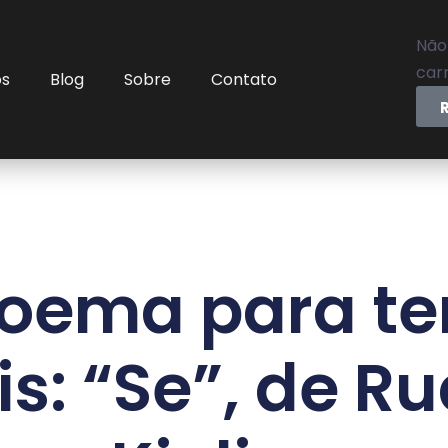
Não
carr
os
Blog
Sobre
Contato
oema para t
eis: “Se”, de R