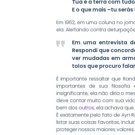
Tua é a terra com tud
E o que mais –tu será
Em 1962, em uma coluna no jorn
ela. Alertando contra deturpaçõ
Em uma entrevista de
Respondi que concordo
ver mudadas em armad
tolos que procuro falar
É importante ressaltar que R
importantes de sua filosofi
insignificante, ela não diria o 
deve contar muito com sua vida.
bem dos
outros
, ela achava qu
É exatamente pelo fato de Ayn R
listar suas coisas favoritas, inc
proteger nossos maiores valores