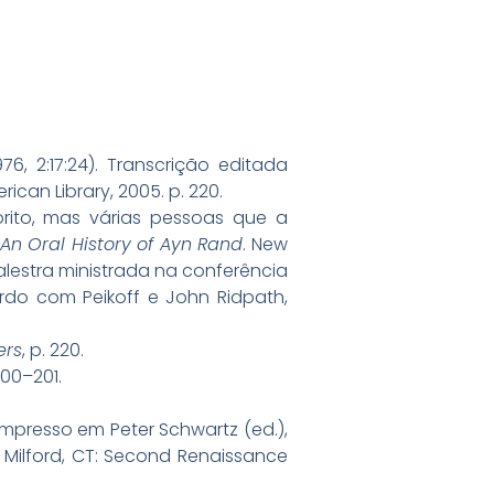
(1976, 2:17:24). Transcrição editada
ican Library, 2005. p. 220.
rito, mas várias pessoas que a
 An Oral History of Ayn Rand
. New
 palestra ministrada na conferência
ordo com Peikoff e John Ridpath,
ers
, p. 220.
200–201.
impresso em Peter Schwartz (ed.),
 Milford, CT: Second Renaissance