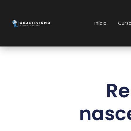
Início
Curs
Re
nasce