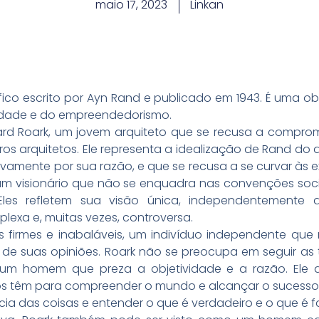
maio 17, 2023
Linkan
fico escrito por Ayn Rand e publicado em 1943. É uma o
berdade e do empreendedorismo.
ward Roark, um jovem arquiteto que se recusa a comprom
s arquitetos. Ele representa a idealização de Rand do 
ivamente por sua razão, e que se recusa a se curvar às 
m visionário que não se enquadra nas convenções socia
. Eles refletem sua visão única, independentemente
lexa e, muitas vezes, controversa.
s firmes e inabaláveis, um indivíduo independente qu
de suas opiniões. Roark não se preocupa em seguir a
m homem que preza a objetividade e a razão. Ele a
 têm para compreender o mundo e alcançar o sucesso. El
cia das coisas e entender o que é verdadeiro e o que é fa