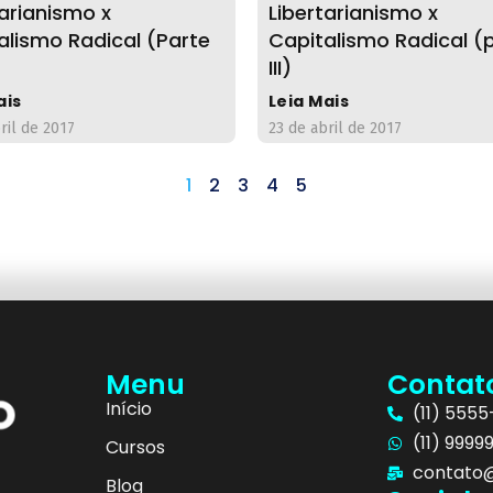
tarianismo x
Libertarianismo x
alismo Radical (Parte
Capitalismo Radical (
III)
ais
Leia Mais
ril de 2017
23 de abril de 2017
1
2
3
4
5
Menu
Contat
Início
(11) 555
(11) 9999
Cursos
contato@
Blog