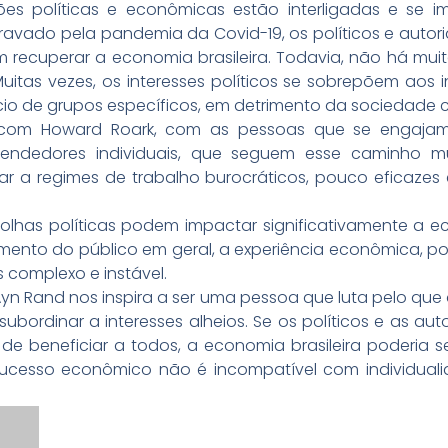
stões políticas e econômicas estão interligadas e 
avado pela pandemia da Covid-19, os políticos e autor
ecuperar a economia brasileira. Todavia, não há muita
itas vezes, os interesses políticos se sobrepõem aos in
io de grupos específicos, em detrimento da sociedade
com Howard Roark, com as pessoas que se engajam
endedores individuais, que seguem esse caminho m
itar a regimes de trabalho burocráticos, pouco eficaze
olhas políticas podem impactar significativamente a 
ento do público em geral, a experiência econômica, pode t
complexo e instável.
yn Rand nos inspira a ser uma pessoa que luta pelo que
 subordinar a interesses alheios. Se os políticos e as 
de beneficiar a todos, a economia brasileira poderia se
 sucesso econômico não é incompatível com individuali