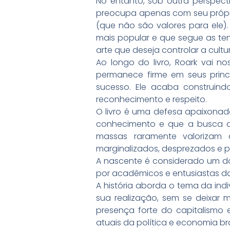
No entanto, sob outra perspect
preocupa apenas com seu própri
(que não são valores para ele).
mais popular e que segue as te
arte que deseja controlar a cult
Ao longo do livro, Roark vai 
permanece firme em seus princ
sucesso. Ele acaba construind
reconhecimento e respeito.
O livro é uma defesa apaixonada
conhecimento e que a busca da
massas raramente valorizam 
marginalizados, desprezados e p
A nascente é considerado um do
por acadêmicos e entusiastas da
A história aborda o tema da ind
sua realização, sem se deixar m
presença forte do capitalismo
atuais da política e economia bras