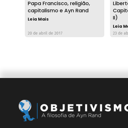
Papa Francisco, religião,
Liber
capitalismo e Ayn Rand
Capit
II)
Leia Mais
Leia M
20 de abril de 2017
23 de ab