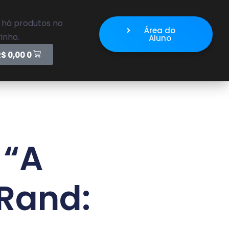
 há produtos no
Área do
inho.
Aluno
R$
0,00
0
 “A
 Rand: