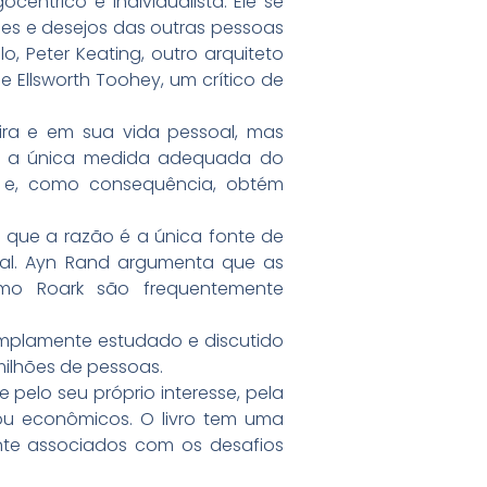
ntrico e individualista. Ele se
es e desejos das outras pessoas
, Peter Keating, outro arquiteto
Ellsworth Toohey, um crítico de
ira e em sua vida pessoal, mas
l é a única medida adequada do
ca e, como consequência, obtém
o que a razão é a única fonte de
ral. Ayn Rand argumenta que as
omo Roark são frequentemente
amplamente estudado e discutido
milhões de pessoas.
pelo seu próprio interesse, pela
s ou econômicos. O livro tem uma
nte associados com os desafios