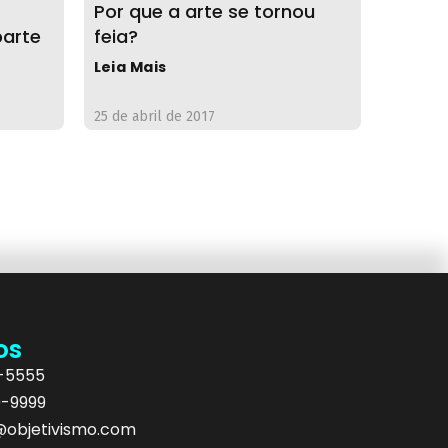
Por que a arte se tornou
parte
feia?
Leia Mais
25 de abril de 2017
os
5-5555
9-9999
objetivismo.com