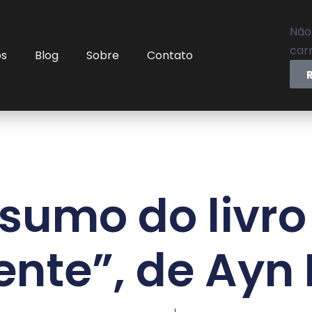
Não
carr
os
Blog
Sobre
Contato
sumo do livro
nte”, de Ayn