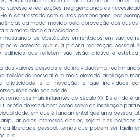
iva, Roark também pode ser visto como um homem egocê
o sucesso e realizações, negligenciando as necessidad
 Ele é contrastado com outros personagens, por exemplo
ndências da moda, movido pela aprovação dos outros, e 
ura e a moralidade da sociedade.
nos mostrando os obstáculos enfrentados em sua carre
ípios e acredita que sua própria realização pessoa
o edifícios que refletem sua visão criativa e estéti
 dos valores pessoais e do individualismo, reafirmand
 felicidade pessoal é a mais elevada aspiração mo
a criatividade e a inovação, e que indivíduos c
erseguidos pela sociedade.
s romances mais influentes do século XX. Ele ainda é 
 filosofia de Rand, bem como serve de inspiração para 
ividualidade, em que é fundamental que uma pessoa lute 
anipular pelos interesses alheios, sejam eles político
 e da liberdade pessoal, temas que podem ser facilme
ileira.