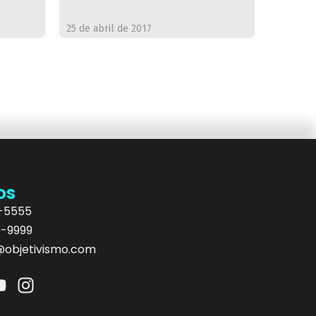
25 de abril de 2017
os
5-5555
9-9999
objetivismo.com