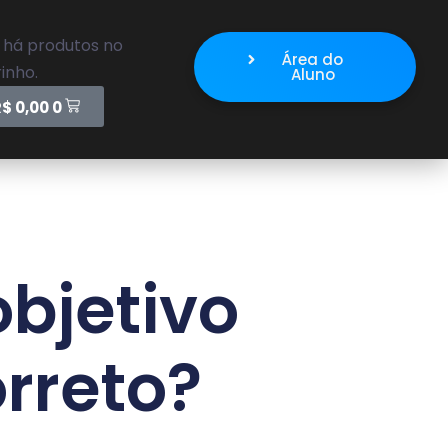
 há produtos no
Área do
inho.
Aluno
R$
0,00
0
objetivo
rreto?