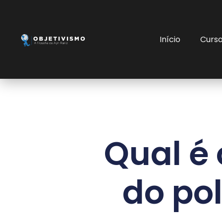
Início
Curs
Qual é 
do po