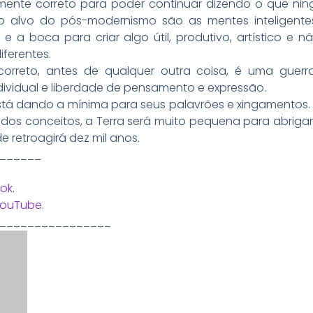
amente correto para poder continuar dizendo o que nin
o alvo do pós-modernismo são as mentes inteligentes, 
 a boca para criar algo útil, produtivo, artístico e n
ferentes.
correto, antes de qualquer outra coisa, é uma guerra
ndividual e liberdade de pensamento e expressão.
tá dando a mínima para seus palavrões e xingamentos. E
ha dos conceitos, a Terra será muito pequena para abri
e retroagirá dez mil anos.
______
ok
.
YouTube
.
________________