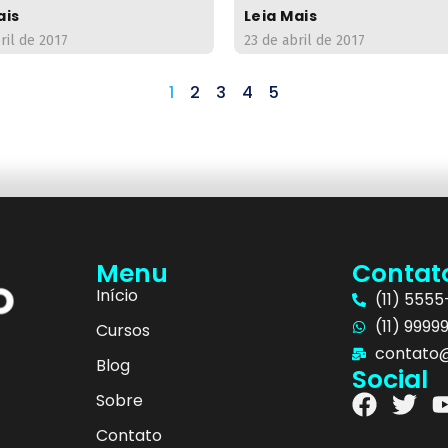
ais
Leia Mais
ril de 2017
23 de abril de 2017
1
2
3
4
5
Menu
Contat
Início
(11) 555
(11) 9999
Cursos
contato@
Blog
Social
Sobre
Contato