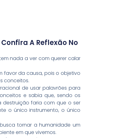
onfira A Reflexão No
 tem nada a ver com querer calar
 favor da causa, pois o objetivo
s conceitos.
rracional de usar palavrões para
conceitos e sabia que, sendo os
a destruição faria com que o ser
e o único instrumento, o único
s busca tornar a humanidade um
biente em que vivemos.