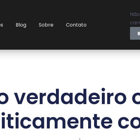
Não
carr
os
Blog
Sobre
Contato
o verdadeiro 
liticamente co