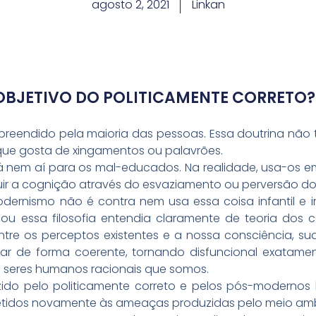
agosto 2, 2021
Linkan
OBJETIVO DO POLITICAMENTE CORRETO? C
preendido pela maioria das pessoas. Essa doutrina não
ue gosta de xingamentos ou palavrões.
á nem aí para os mal-educados. Na realidade, usa-os em
ruir a cognição através do esvaziamento ou perversão do
dernismo não é contra nem usa essa coisa infantil e i
iou essa filosofia entendia claramente de teoria dos 
tre os perceptos existentes e a nossa consciência, su
r de forma coerente, tornando disfuncional exatament
o seres humanos racionais que somos.
ido pelo politicamente correto e pelos pós-moderno
metidos novamente às ameaças produzidas pelo meio am