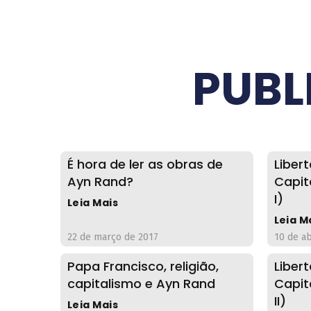
PUBL
É hora de ler as obras de
Liber
Ayn Rand?
Capit
I)
Leia Mais
Leia M
22 de março de 2017
10 de ab
Papa Francisco, religião,
Liber
capitalismo e Ayn Rand
Capit
II)
Leia Mais