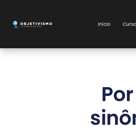
Início
Curs
Por
sinô