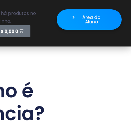
 há produtos no
Área do
inho.
Aluno
R$
0,00
0
mo é
ncia?