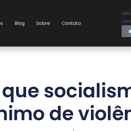
Não
carr
os
Blog
Sobre
Contato
 que socialis
nimo de violê