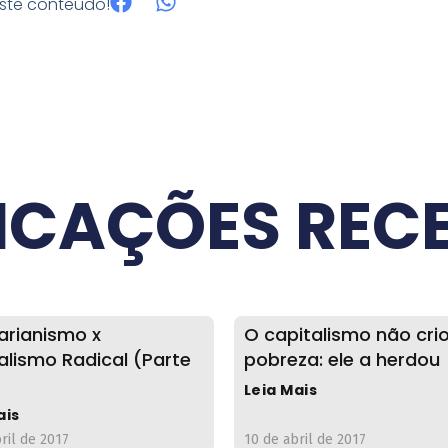
este conteúdo!
ICAÇÕES REC
tarianismo x
O capitalismo não cri
alismo Radical (Parte
pobreza: ele a herdou
Leia Mais
ais
ril de 2017
10 de abril de 2017