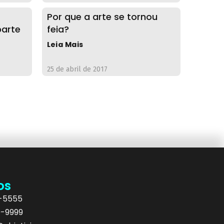
Por que a arte se tornou
parte
feia?
Leia Mais
25 de abril de 2017
os
5-5555
9-9999