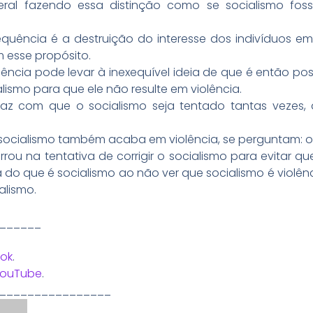
ral fazendo essa distinção como se socialismo fos
equência é a destruição do interesse dos indivíduos em 
 esse propósito.
ncia pode levar à inexequível ideia de que é então possí
lismo para que ele não resulte em violência.
 faz com que o socialismo seja tentado tantas vezes
socialismo também acaba em violência, se perguntam: on
rrou na tentativa de corrigir o socialismo para evitar 
do que é socialismo ao não ver que socialismo é violênc
alismo.
______
ok
.
YouTube
.
________________