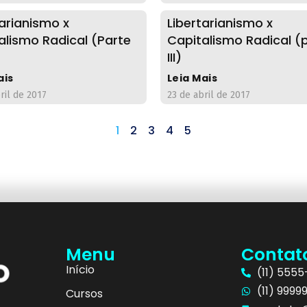
tarianismo x
Libertarianismo x
alismo Radical (Parte
Capitalismo Radical (
III)
ais
Leia Mais
ril de 2017
23 de abril de 2017
1
2
3
4
5
Menu
Contat
Início
(11) 555
(11) 9999
Cursos