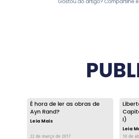
Gostou do artigo? Compartilhe 
PUBL
É hora de ler as obras de
Liber
Ayn Rand?
Capit
I)
Leia Mais
Leia M
22 de março de 2017
10 de ab