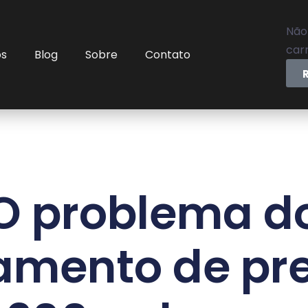
Não
carr
os
Blog
Sobre
Contato
O problema d
amento de pr