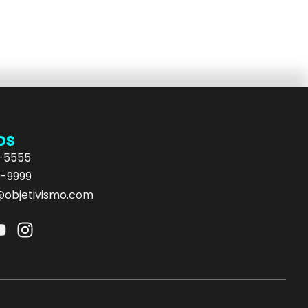
os
5-5555
9-9999
objetivismo.com