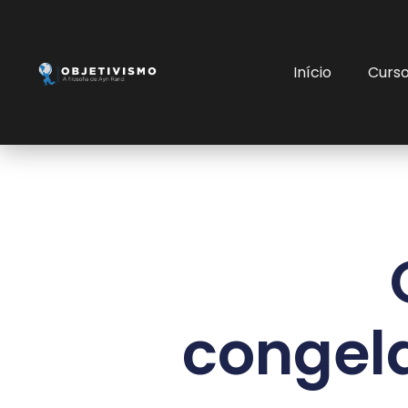
Início
Curs
congel