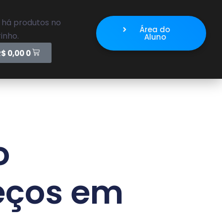
 há produtos no
Área do
inho.
Aluno
R$
0,00
0
o
eços em