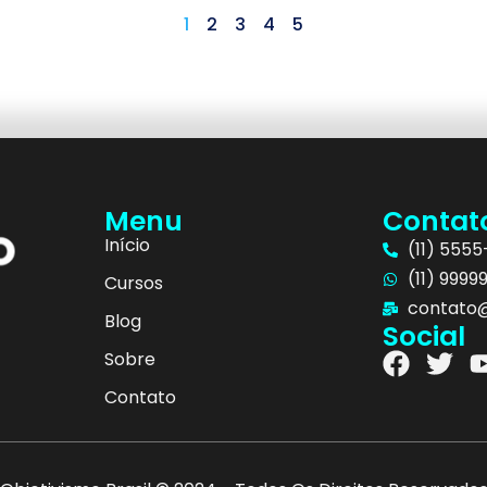
1
2
3
4
5
Menu
Contat
Início
(11) 555
(11) 9999
Cursos
contato@
Blog
Social
Sobre
Contato