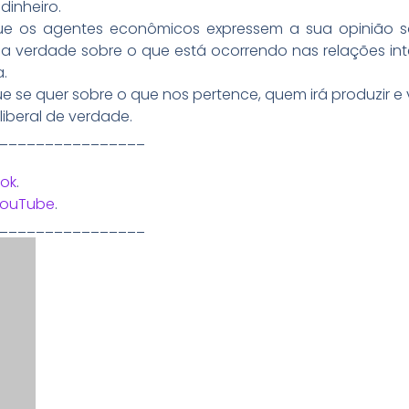
dinheiro.
ue os agentes econômicos expressem a sua opinião 
 a verdade sobre o que está ocorrendo nas relações int
.
e se quer sobre o que nos pertence, quem irá produzir e
liberal de verdade.
________________
ok
.
YouTube
.
________________