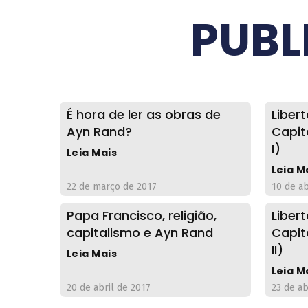
PUBL
É hora de ler as obras de
Liber
Ayn Rand?
Capit
I)
Leia Mais
Leia M
22 de março de 2017
10 de ab
Papa Francisco, religião,
Liber
capitalismo e Ayn Rand
Capit
II)
Leia Mais
Leia M
20 de abril de 2017
23 de ab