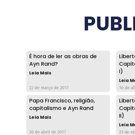
PUBL
É hora de ler as obras de
Liber
Ayn Rand?
Capit
I)
Leia Mais
Leia M
22 de março de 2017
10 de ab
Papa Francisco, religião,
Liber
capitalismo e Ayn Rand
Capit
II)
Leia Mais
Leia M
20 de abril de 2017
23 de ab