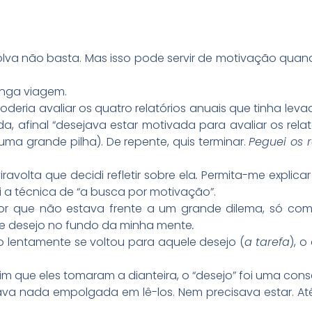
lva não basta. Mas isso pode servir de motivação quan
onga viagem.
eria avaliar os quatro relatórios anuais que tinha lev
a, afinal “desejava estar motivada para avaliar os rela
 uma grande pilha). De repente, quis terminar.
Peguei os r
ravolta que decidi refletir sobre ela
.
Permita-me explica
i a técnica de “a busca por motivação”.
por que não estava frente a um grande dilema, só com
e desejo no fundo da minha mente
.
o lentamente se voltou para aquele desejo (
a tarefa
), 
m que eles tomaram a dianteira, o “desejo” foi uma cons
a nada empolgada em lê-los. Nem precisava estar. Até 