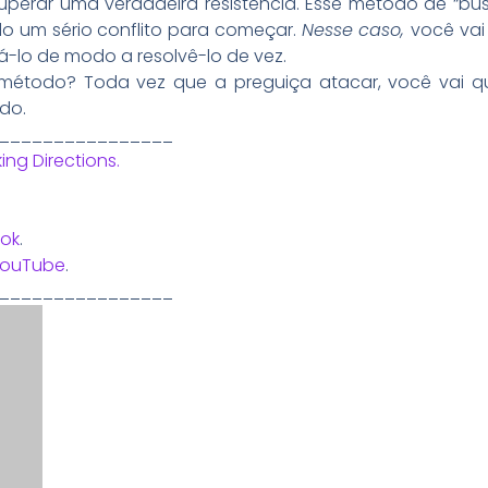
perar uma verdadeira resistência. Esse método de “busc
do um sério conflito para começar.
Nesse caso,
você vai
á-lo de modo a resolvê-lo de vez.
e método? Toda vez que a preguiça atacar, você vai q
do.
________________
ing Directions.
ok
.
YouTube
.
________________