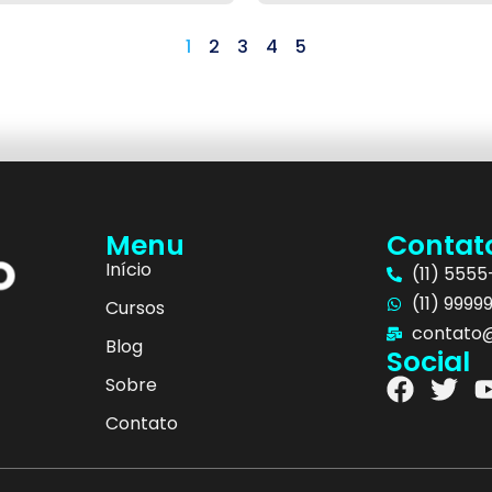
1
2
3
4
5
Menu
Contat
Início
(11) 555
(11) 9999
Cursos
contato@
Blog
Social
Sobre
Contato