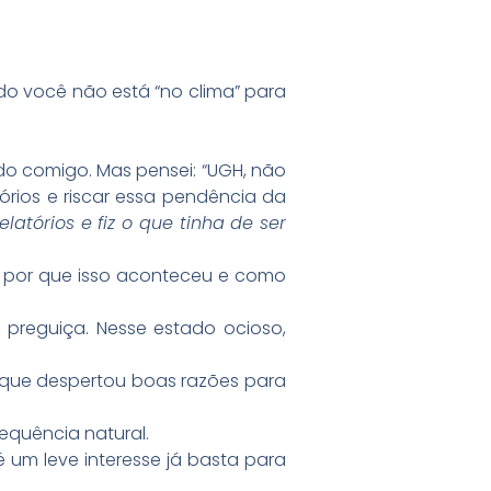
do você não está “no clima” para
ado comigo. Mas pensei: “UGH, não
tórios e riscar essa pendência da
elatórios e fiz o que tinha de ser
r por que isso aconteceu e como
 preguiça. Nesse estado ocioso,
o que despertou boas razões para
equência natural.
um leve interesse já basta para