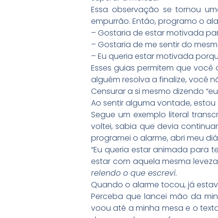
Essa observação se tornou uma
empurrão. Então, programo o alar
– Gostaria de estar motivada pa
– Gostaria de me sentir do mesm
– Eu queria estar motivada porq
Esses guias permitem que você d
alguém resolva a finalize, você n
Censurar a si mesmo dizendo “eu 
Ao sentir alguma vontade, estou
Segue um exemplo literal trans
voltei, sabia que devia continua
programei o alarme, abri meu diár
“Eu queria estar animada para te
estar com aquela mesma leveza in
relendo o que escrevi.
Quando o alarme tocou, já esta
Perceba que lancei mão da min
voou até a minha mesa e o text