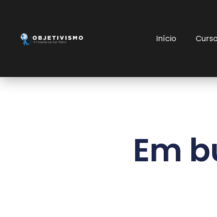
Início
Curs
Em b