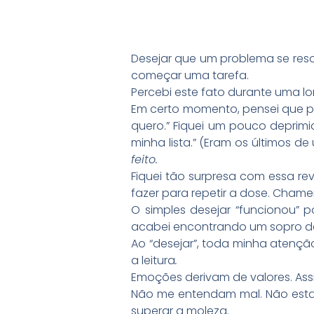
Desejar que um problema se reso
começar uma tarefa.
Percebi este fato durante uma l
Em certo momento, pensei que pod
quero.” Fiquei um pouco deprimid
minha lista.” (Eram os últimos de
feito.
Fiquei tão surpresa com essa revi
fazer para repetir a dose. Chame
O simples desejar “funcionou” 
acabei encontrando um sopro d
Ao “desejar”, toda minha atençã
a leitura
.
Emoções derivam de valores. Assi
Não me entendam mal. Não estav
superar a moleza.