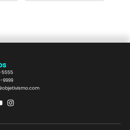
os
5-5555
9-9999
objetivismo.com