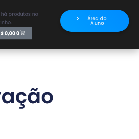
 há produtos no
Área do
inho.
Aluno
R$
0,00
0
vação