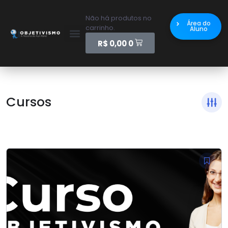
Não há produtos no
Área do
carrinho.
Aluno
R$
0,00
0
Cursos