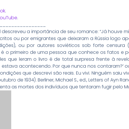
ok
.
YouTube
.
________________
d descreveu a importância de seu romance: “Já houve m
critos ou por emigrantes que deixaram a Rússia logo a
ções), ou por autores soviéticos sob forte censura
ro é o primeiro de uma pessoa que conhece os fatos e 
les que leram o livro é de total surpresa frente à rev
e estava acontecendo. Por que nunca nos contaram?’ ouv
condições que descrevi são reais. Eu vivi. Ninguém saiu vi
tubro de 1934). Berliner, Michael S., ed., Letters of Ayn Rand
enta as mortes dos indivíduos que tentaram fugir pelo Mu