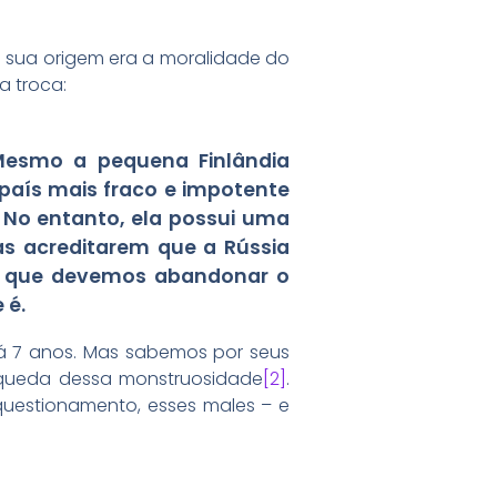
 sua origem era a moralidade do
a troca:
Mesmo a pequena Finlândia
 país mais fraco e impotente
. No entanto, ela possui uma
as acreditarem que a Rússia
sso que devemos abandonar o
 é.
há 7 anos. Mas sabemos por seus
a queda dessa monstruosidade
[2]
.
questionamento, esses males – e