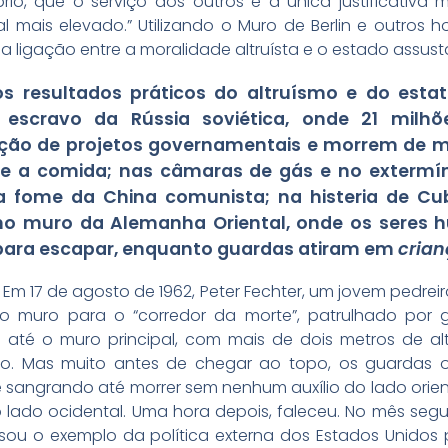
óprio, que o serviço aos outros é a única justificativa
al mais elevado.” Utilizando o Muro de Berlin e outros 
r a ligação entre a moralidade altruísta e o estado assu
s resultados práticos do altruísmo e do esta
scravo da Rússia soviética, onde 21 milhões
ção de projetos governamentais e morrem de ma
ue a comida; nas câmaras de gás e no exter
 na fome da China comunista; na histeria de C
o muro da Alemanha Oriental, onde os seres
para escapar, enquanto guardas atiram em
crian
m 17 de agosto de 1962, Peter Fechter, um jovem pedreir
o muro para o “corredor da morte”, patrulhado por g
e até o muro principal, com mais de dois metros de 
o. Mas muito antes de chegar ao topo, os guardas o a
sangrando até morrer sem nenhum auxílio do lado orienta
 lado ocidental. Uma hora depois, faleceu. No mês segu
 usou o exemplo da política externa dos Estados Unidos