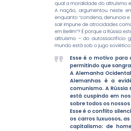
qual a moralidade do altruísmo 
A nação, argumentou neste en
enquanto “condena, denuncia e s
sair impune de atrocidades co
em Berlim”? É porque a Rússia es
altruísmo – do autossacrifício
mundo está sob o jugo soviético.
Esse é o motivo para
permitindo que sangras
A Alemanha Ocidental 
Alemanhas é a evidên
comunismo. A Rússia n
está cuspindo em noss
sobre todos os nossos 
Esse é o conflito sile
os carros luxuosos, as
capitalismo: de home