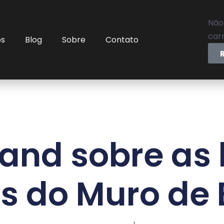
Não
carr
os
Blog
Sobre
Contato
and sobre as
s do Muro de 