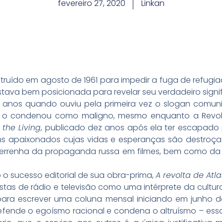
fevereiro 27, 2020
Linkan
struído em agosto de 1961 para impedir a fuga de refugi
tava bem posicionada para revelar seu verdadeiro sign
12 anos quando ouviu pela primeira vez o slogan comu
te o condenou como maligno, mesmo enquanto a Revo
the Living
, publicado dez anos após ela ter escapado 
ens apaixonados cujas vidas e esperanças são destroça
 ferrenha da propaganda russa em filmes, bem como da 
o o sucesso editorial de sua obra-prima,
A revolta de Atla
istas de rádio e televisão como uma intérprete da cult
ara escrever uma coluna mensal iniciando em junho de 
 defende o egoísmo racional e condena o altruísmo – es