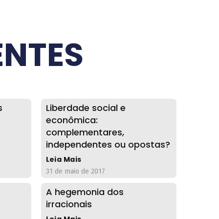
ENTES
s
Liberdade social e
econômica:
complementares,
independentes ou opostas?
Leia Mais
31 de maio de 2017
A hegemonia dos
irracionais
Leia Mais