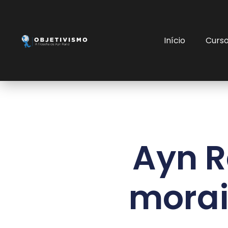
Início
Curs
Ayn R
morai