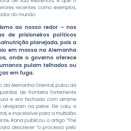
 moral de sua existência, e que o
horrores recentes como exemplos,
stador do mundo:
tismo ao nosso redor – nos
 de prisioneiros políticos
lnutrição planejada, pois a
mínio em massa na Alemanha
uba, onde o governo oferece
 humanos pulam telhados ou
ças
em fuga.
o da Alemanha Oriental, pulou da
uardas de fronteira fortemente
altura e era fechado com arrame
lvejaram na pelve. Ele caiu, e
l, e inacessível para a multidão
inte, Rand publicou o artigo “The
 para descrever “o processo pelo