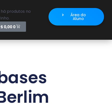
 há produtos no
Área do
inho.
Aluno
R$
0,00
0
 bases
Berlim