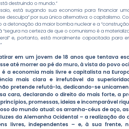
está destruindo o mundo.”
saio, está sugando sua economia para financiar u
e desculpa” por sua única alternativa: o capitalismo. C
mo a detonação da maior bomba nuclear e a “construç
tá “segura na certeza de que o comunismo é a materializ
 geral” e, portanto, está moralmente capacitada par
”
 atirar em um jovem de 18 anos que tentava es
se até morrer ao pé do muro, à vista do povo oci
é a economia mais livre e capitalista na Europ
cia mais clara e irrefutável da superiorid
ão pretende refutá-la, dedicando-se unicamente
a cara, declarando o direito do mais forte, a 
princípios, promessas, ideias e incomparável riqu
ncioso do mundo atual: os arranha-céus de aço, as 
 luzes da Alemanha Ocidental – a realização do 
ns livres, independentes – e, à sua frente, n