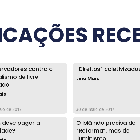
ICAÇÕES REC
rvadores contra o
“Direitos” coletivizado
lismo de livre
Leia Mais
ado
ais
aio de 2017
30 de maio de 2017
deve pagar a
O Islã não precisa de
dade?
“Reforma”, mas de
Iluminismo.
ais