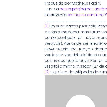
Traduzido por Matheus Pacini.
Curta a
nossa página no Facebo
Inscreva-se
em nosso canal no 
__________________________
[1]
Em suas cartas pessoais, Ran
a Rússia moderna, mas foram es
como conhecer as novas condi
verdade). Até onde sei, meu liv
1934). “A principal reação daque
verdade? Não tinha ideia do qu
coisas que queria ouvir. Pois as 
Essa foi a minha missão.” (27 de ou
[2]
Essa lista da Wikipedia docum