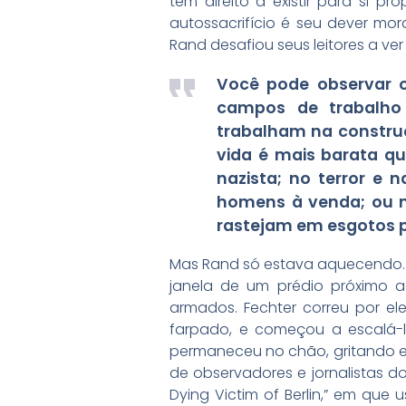
tem direito a existir para si pr
autossacrifício é seu dever mor
Rand desafiou seus leitores a ve
Você pode observar o
campos de trabalho e
trabalham na constru
vida é mais barata q
nazista; no terror e
homens à venda; ou n
rastejam em esgotos 
Mas Rand só estava aquecendo. E
janela de um prédio próximo a
armados. Fechter correu por el
farpado, e começou a escalá-l
permaneceu no chão, gritando e 
de observadores e jornalistas do
Dying Victim of Berlin,” em que