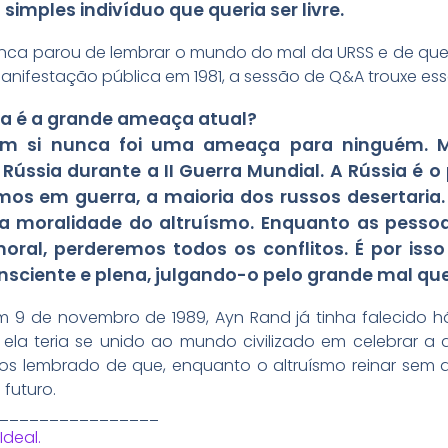
mples indivíduo que queria ser livre.
nca parou de lembrar o mundo do mal da URSS e de que
manifestação pública em 1981, a sessão de Q&A trouxe ess
sia é a grande ameaça atual?
 em si nunca foi uma ameaça para ninguém. 
Rússia durante a II Guerra Mundial. A Rússia é o
emos em guerra, a maioria dos russos desertaria
 a moralidade do altruísmo. Enquanto as pesso
moral, perderemos todos os conflitos. É por i
sciente e plena, julgando-o pelo grande mal que
m 9 de novembro de 1989, Ayn Rand já tinha falecido 
 ela teria se unido ao mundo civilizado em celebrar 
nos lembrado de que, enquanto o altruísmo reinar sem 
 futuro.
________________
Ideal.