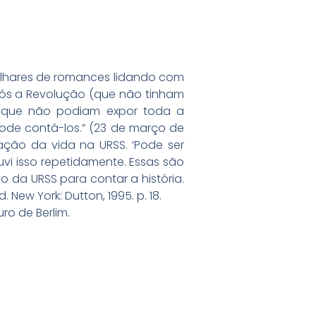
ilhares de romances lidando com
pós a Revolução (que não tinham
 (que não podiam expor toda a
pode contá-los.” (23 de março de
elação da vida na URSS. ‘Pode ser
i isso repetidamente. Essas são
vo da URSS para contar a história.
. New York: Dutton, 1995. p. 18.
ro de Berlim.