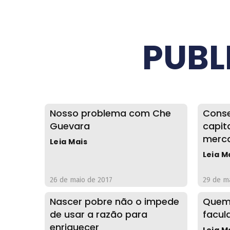
PUBL
Nosso problema com Che
Conse
Guevara
capita
merc
Leia Mais
Leia M
26 de maio de 2017
29 de m
Nascer pobre não o impede
Quem 
de usar a razão para
facul
enriquecer
Leia M