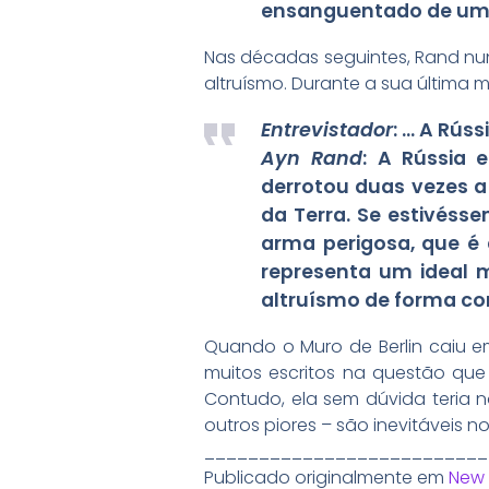
ensanguentado de um si
Nas décadas seguintes, Rand nu
altruísmo. Durante a sua última 
Entrevistador
: … A Rús
Ayn Rand
: A Rússia
derrotou duas vezes a 
da Terra. Se estivéss
arma perigosa, que é
representa um ideal 
altruísmo de forma con
Quando o Muro de Berlin caiu e
muitos escritos na questão que
Contudo, ela sem dúvida teria 
outros piores – são inevitáveis no
__________________________
Publicado originalmente em
New 