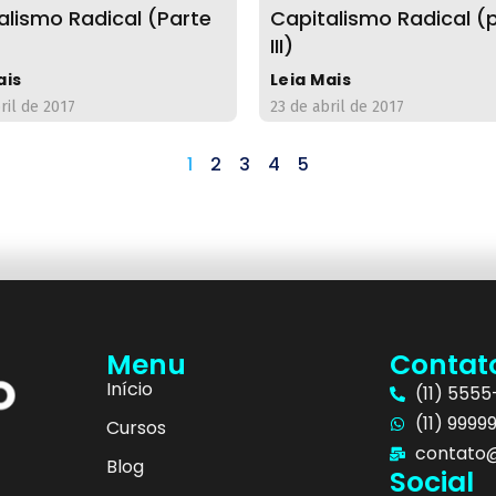
alismo Radical (Parte
Capitalismo Radical (
III)
ais
Leia Mais
ril de 2017
23 de abril de 2017
1
2
3
4
5
Menu
Contat
Início
(11) 555
(11) 9999
Cursos
contato@
Blog
Social