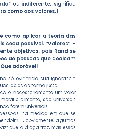
do” ou indiferente; significa
to como aos valores.)
 é como aplicar a teoria das
s seca possível. “Valores” –
te objetivos, pois Rand se
oções de pessoas que dedicam
 Que adorável!
na só evidencia sua ignorância
uas ideias de forma justa.
uco é necessariamente um valor
 moral e alimento, são universais
não forem universais.
 pessoas, na medida em que se
amendoim. E, obviamente, algumas
paz” que a droga traz, mas essas