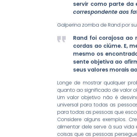
servir como parte da e
correspondente aos fa
Galperina zomba de Rand por su
Rand foi corajosa ao 
cordas ao ciúme. E, m
mesmo os encontrados
sente objetiva ao afi
seus valores morais a
Longe de mostrar qualquer pro
quanto ao significado de valor o
Um valor objetivo não é desvi
universal para todas as pessoas.
para todas as pessoas que escol
Considere alguns exemplos. C
alimentar dele serve à sua vida
coisas que as pessoas perseguem