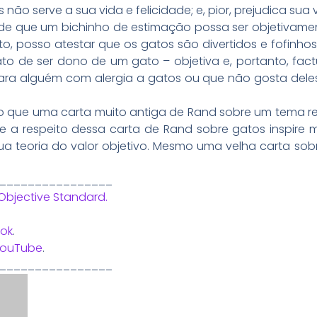
s não serve a sua vida e felicidade; e, pior, prejudica su
a de que um bichinho de estimação possa ser objetivame
 posso atestar que os gatos são divertidos e fofinhos
o de ser dono de um gato – objetiva e, portanto, fact
para alguém com alergia a gatos ou que não gosta deles
to que uma carta muito antiga de Rand sobre um tema re
e a respeito dessa carta de Rand sobre gatos inspire m
 sua teoria do valor objetivo. Mesmo uma velha carta so
________________
Objective Standard.
ok
.
YouTube
.
________________