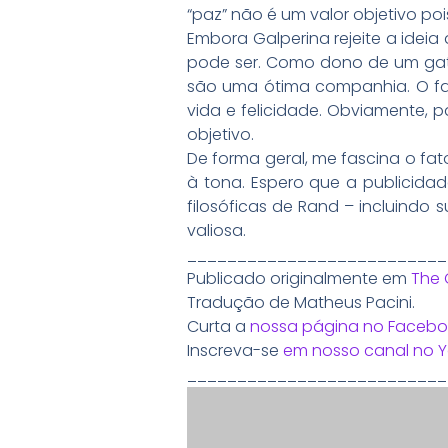
“paz” não é um valor objetivo poi
Embora Galperina rejeite a idei
pode ser. Como dono de um gato,
são uma ótima companhia. O fat
vida e felicidade. Obviamente, 
objetivo.
De forma geral, me fascina o fa
à tona. Espero que a publicidad
filosóficas de Rand – incluindo
valiosa.
__________________________
Publicado originalmente em
The 
Tradução de Matheus Pacini.
Curta a
nossa página no Facebo
Inscreva-se
em nosso canal no 
__________________________