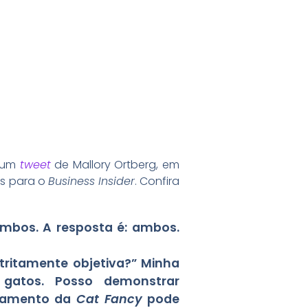
m um
tweet
de Mallory Ortberg, em
ss para o
Business Insider
. Confira
mbos. A resposta é: ambos.
stritamente objetiva?” Minha
r gatos. Posso demonstrar
nçamento da
Cat Fancy
pode