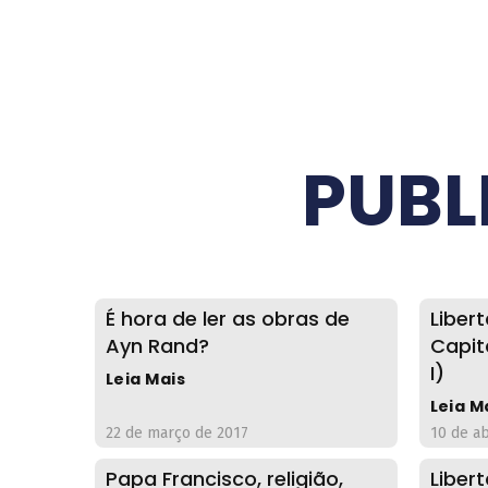
PUBL
É hora de ler as obras de
Liber
Ayn Rand?
Capit
I)
Leia Mais
Leia M
22 de março de 2017
10 de ab
Papa Francisco, religião,
Liber