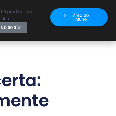
 há produtos no
Área do
inho.
Aluno
R$
0,00
0
erta:
amente