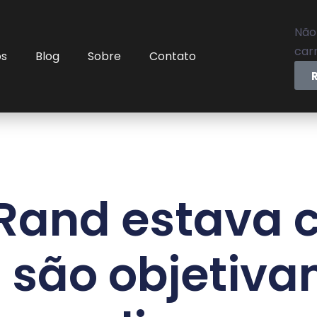
Não
carr
os
Blog
Sobre
Contato
Rand estava c
 são objetiv