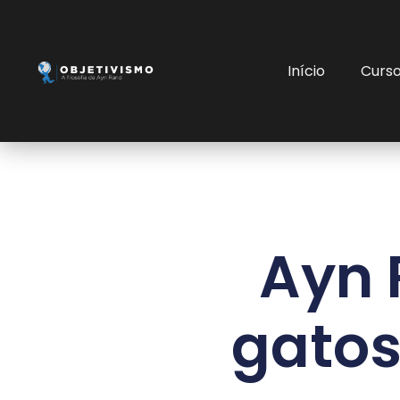
Início
Curs
Ayn 
gatos