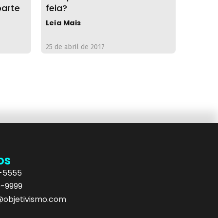
parte
feia?
Leia Mais
25 de abril de 2017
os
5-5555
9-9999
objetivismo.com