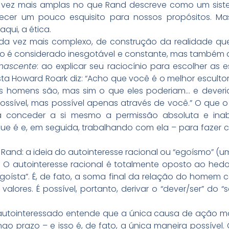
vez mais amplas no que Rand descreve como um sist
ecer um pouco esquisito para nossos propósitos. Ma
qui, a ética.
da vez mais complexo, de construção da realidade qu
so é considerado inesgotável e constante, mas também 
nascente
: ao explicar seu raciocínio para escolher as 
sta Howard Roark diz: “Acho que você é o melhor esculto
s homens são, mas sim o que eles poderiam… e deveria
possível, mas possível apenas através de você.” O que 
ra conceder a si mesmo a permissão absoluta e ina
ue é e, em seguida, trabalhando com ela – para fazer co
 Rand: a ideia do autointeresse racional ou “egoísmo” 
 O autointeresse racional é totalmente oposto ao hedo
goísta”. É, de fato, a soma final da relação do homem c
alores. É possível, portanto, derivar o “dever/ser” do
 autointeressado entende que a única causa de ação 
ngo prazo – e isso é, de fato, a única maneira possíve