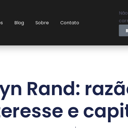
Não
carr
os
Blog
Sobre
Contato
yn Rand: razã
teresse e capi