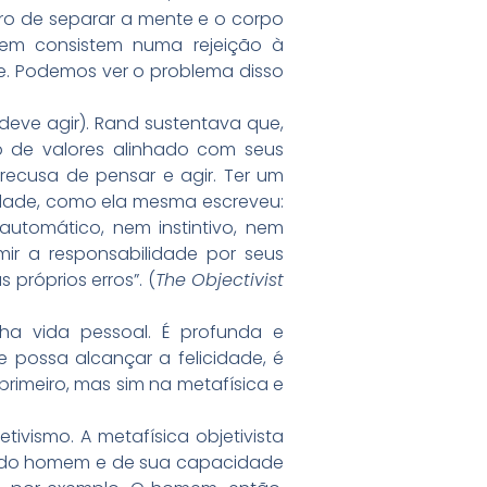
ro de separar a mente e o corpo
mem consistem numa rejeição à
de. Podemos ver o problema disso
eve agir). Rand sustentava que,
 de valores alinhado com seus
recusa de pensar e agir. Ter um
idade, como ela mesma escreveu:
utomático, nem instintivo, nem
umir a responsabilidade por seus
 próprios erros”. (
The Objectivist
nha vida pessoal. É profunda e
 possa alcançar a felicidade, é
rimeiro, mas sim na metafísica e
tivismo. A metafísica objetivista
os do homem e de sua capacidade