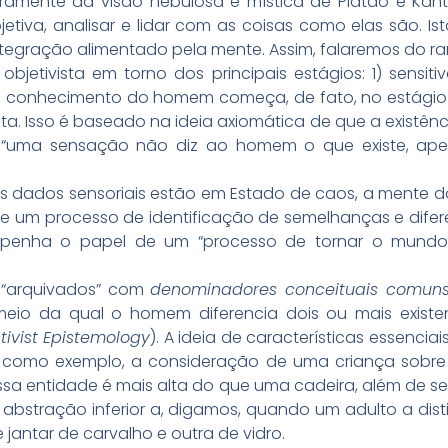
laramente da visão nebulosa e mística de Platão e Kan
jetiva, analisar e lidar com as coisas como elas são. 
ntegração alimentado pela mente. Assim, falaremos do ra
jetivista em torno dos principais estágios: 1) sensitiv
 conhecimento do homem começa, de fato, no estágio 
sta. Isso é baseado na ideia axiomática de que a existênc
 “uma sensação não diz ao homem o que existe, apen
os dados sensoriais estão em Estado de caos, a mente 
de um processo de identificação de semelhanças e dife
mpenha o papel de um “processo de tornar o mundo
 “arquivados” com
denominadores conceituais comun
io da qual o homem diferencia dois ou mais existen
tivist Epistemology
). A ideia de características essencia
me, como exemplo, a consideração de uma criança sob
 essa entidade é mais alta do que uma cadeira, além de s
abstração inferior a, digamos, quando um adulto a disti
jantar de carvalho e outra de vidro.