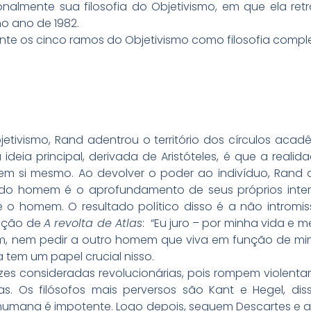
ionalmente sua filosofia do Objetivismo, em que ela 
no ano de 1982.
nte os cinco ramos do Objetivismo como filosofia comple
jetivismo, Rand adentrou o território dos círculos acad
a ideia principal, derivada de Aristóteles, é que a reali
em si mesmo. Ao devolver o poder ao indivíduo, Rand
al do homem é o aprofundamento de seus próprios inte
 e o homem. O resultado político disso é a não intromis
tação de
A revolta de Atlas
: “Eu juro – por minha vida e
, nem pedir a outro homem que viva em função de mim
a tem um papel crucial nisso.
ezes consideradas revolucionárias, pois rompem violent
ofias. Os filósofos mais perversos são Kant e Hegel, 
humana é impotente. Logo depois, seguem Descartes e a 