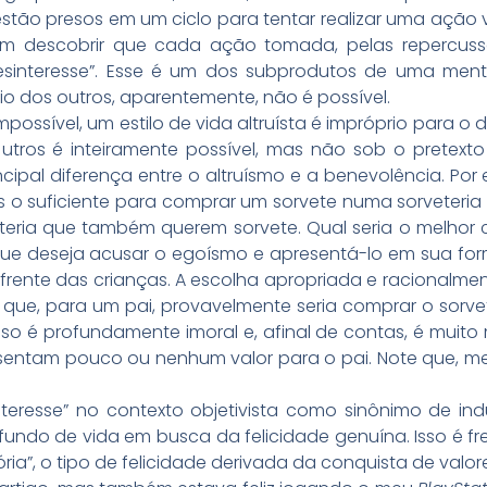
stão presos em um ciclo para tentar realizar uma ação 
em descobrir que cada ação tomada, pelas repercuss
esinteresse”. Esse é um dos subprodutos de uma menta
io dos outros, aparentemente, não é possível.
mpossível, um estilo de vida altruísta é impróprio para o
outros é inteiramente possível, mas não sob o pretex
rincipal diferença entre o altruísmo e a benevolência. Po
 suficiente para comprar um sorvete numa sorveteria q
veteria que também querem sorvete. Qual seria o melho
que deseja acusar o egoísmo e apresentá-lo em sua for
 frente das crianças. A escolha apropriada e racionalmen
que, para um pai, provavelmente seria comprar o sorvet
 isso é profundamente imoral e, afinal de contas, é mui
esentam pouco ou nenhum valor para o pai. Note que, m
teresse” no contexto objetivista como sinônimo de indu
fundo de vida em busca da felicidade genuína. Isso é 
ria”, o tipo de felicidade derivada da conquista de valor