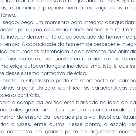
se artigo, mas também estava feliz jogando o meu
PlaySta
rias; o primeiro é propício para a realização dos me
tânea.
sa seção, peço um momento para integrar adequadamen
passar para uma discussão sobre política. Em se trata
existe independentemente da capacidade do homem de 
 tempo. A capacidade do homem de perceber e integra
tica: os humanos diferenciam-se do restante dos anima
cípios inatos e deve escolher entre a vida e a morte, en
mo exige autoconfiança e individualismo, isto é, que s
e desse sistema normativo de ética.
filosofia, o Objetivismo pode ser sobreposto ao campo 
iplinas a partir do zero: identificar as característica
rocesso contrário.
para o campo da política está baseada na ideia do ca
de controles governamentais como o sistema moralmen
elhor defensora da liberdade pela via filosófica. Natu
iat a Mises, entre outros. Nesse ponto, a escola Esc
ho se concentra em grande parte no argumento econô