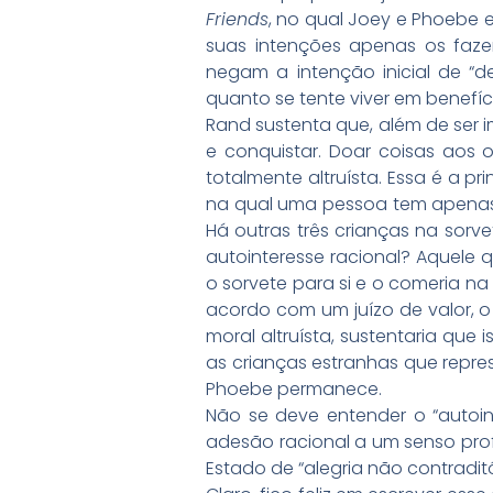
Friends
, no qual Joey e Phoebe e
suas intenções apenas os faz
negam a intenção inicial de “d
quanto se tente viver em benefíc
Rand sustenta que, além de ser i
e conquistar. Doar coisas aos 
totalmente altruísta. Essa é a p
na qual uma pessoa tem apenas o
Há outras três crianças na sor
autointeresse racional? Aquele 
o sorvete para si e o comeria na
acordo com um juízo de valor, o 
moral altruísta, sustentaria que
as crianças estranhas que repr
Phoebe permanece.
Não se deve entender o “autoin
adesão racional a um senso pro
Estado de “alegria não contraditó