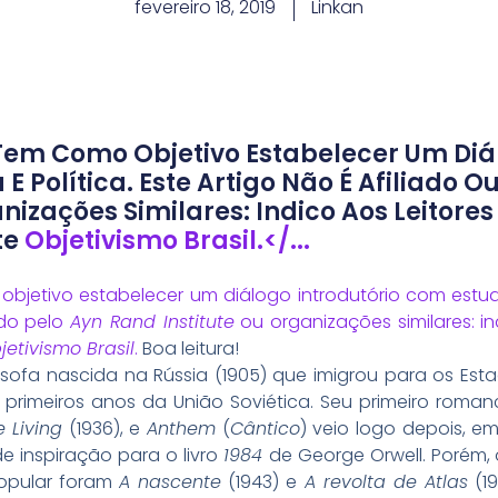
fevereiro 18, 2019
Linkan
 Tem Como Objetivo Estabelecer Um Diá
 E Política. Este Artigo Não É Afiliado 
anizações Similares: Indico Aos Leitor
te
Objetivismo Brasil.</...
bjetivo estabelecer um diálogo introdutório com estudan
ado pelo
Ayn Rand Institute
ou organizações similares: i
jetivismo Brasil
.
Boa leitura!
lósofa nascida na Rússia (1905) que imigrou para os Es
 primeiros anos da União Soviética. Seu primeiro rom
 Living
(1936), e
Anthem
(
Cântico
) veio logo depois, e
e inspiração para o livro
1984
de George Orwell. Porém, o
opular foram
A nascente
(1943) e
A revolta de Atlas
(19