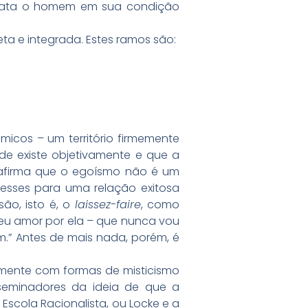
retrata o homem em sua condição
ta e integrada. Estes ramos são:
êmicos – um território firmemente
dade existe objetivamente e que a
 afirma que o egoísmo não é um
resses para uma relação exitosa
são, isto é, o
laissez-faire
, como
 meu amor por ela – que nunca vou
.” Antes de mais nada, porém, é
amente com formas de misticismo
disseminadores da ideia de que a
Escola Racionalista, ou Locke e a