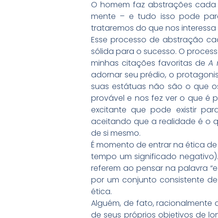
O homem faz abstrações cada 
mente – e tudo isso pode par
trataremos do que nos interessa a
Esse processo de abstração ca
sólida para o sucesso. O proces
minhas citações favoritas de
A 
adornar seu prédio, o protagoni
suas estátuas não são o que o
provável e nos fez ver o que é 
excitante que pode existir pa
aceitando que a realidade é o q
de si mesmo.
É momento de entrar na ética de
tempo um significado negativo).
referem ao pensar na palavra “e
por um conjunto consistente de v
ética.
Alguém, de fato, racionalmente
de seus próprios objetivos de lo