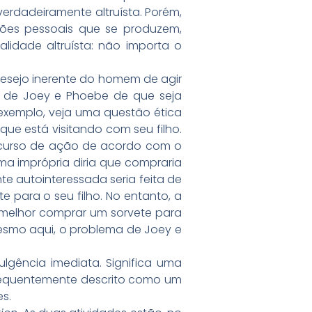
verdadeiramente altruísta. Porém,
ões pessoais que se produzem,
lidade altruísta: não importa o
 desejo inerente do homem de agir
to de Joey e Phoebe de que seja
r exemplo, veja uma questão ética
ue está visitando com seu filho.
r curso de ação de acordo com o
ma imprópria diria que compraria
te autointeressada seria feita de
e para o seu filho. No entanto, a
to melhor comprar um sorvete para
esmo aqui, o problema de Joey e
lgência imediata. Significa uma
frequentemente descrito como um
es.