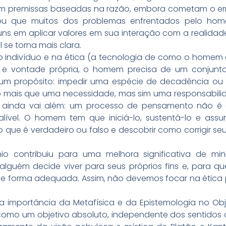
e têm premissas baseadas na razão, embora cometam o er
vou que muitos dos problemas enfrentados pelo ho
guns em aplicar valores em sua interação com a realida
 se torna mais clara.
 indivíduo e na ética (a tecnologia de como o homem d
e vontade própria, o homem precisa de um conjunto
r um propósito: impedir uma espécie de decadência ou 
o mais que uma necessidade, mas sim uma responsabil
ainda vai além: um processo de pensamento não é a
falível. O homem tem que iniciá-lo, sustentá-lo e ass
o que é verdadeiro ou falso e descobrir como corrigir seus
io contribuiu para uma melhora significativa de mi
guém decide viver para seus próprios fins e, para que
e forma adequada. Assim, não devemos focar na ética p
 a importância da Metafísica e da Epistemologia no Obje
e como um objetivo absoluto, independente dos sentid