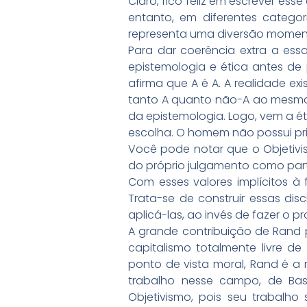
Claro, fico feliz em escrever es
entanto, em diferentes catego
representa uma diversão momen
Para dar coerência extra a es
epistemologia e ética antes de 
afirma que A é A. A realidade 
tanto A quanto não-A ao mesmo
da epistemologia. Logo, vem a é
escolha. O homem não possui prin
Você pode notar que o Objetivis
do próprio julgamento como part
Com esses valores implícitos à 
Trata-se de construir essas disc
aplicá-las, ao invés de fazer o p
A grande contribuição de Rand 
capitalismo totalmente livre 
ponto de vista moral, Rand é a m
trabalho nesse campo, de Bast
Objetivismo, pois seu trabal