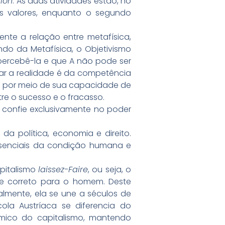
tion
. As duas atividades estão, no
us valores, enquanto o segundo
te a relação entre metafísica,
ndo da Metafísica, o Objetivismo
percebê-la e que A não pode ser
r a realidade é da competência
is por meio de sua capacidade de
tre o sucesso e o fracasso.
e confie exclusivamente no poder
da política, economia e direito.
s essenciais da condição humana e
pitalismo
laissez-Faire
, ou seja, o
te correto para o homem. Deste
ralmente, ela se une a séculos de
ola Austríaca se diferencia do
mico do capitalismo, mantendo