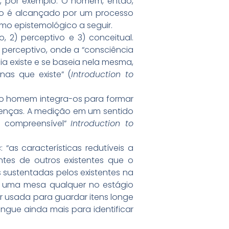
t, por exemplo. O homem, então,
Isto é alcançado por um processo
mo epistemológico a seguir.
o, 2) perceptivo e 3) conceitual.
perceptivo, onde a “consciência
ia existe e se baseia nela mesma,
as que existe” (
Introduction to
do homem integra-os para formar
renças. A medição em um sentido
 compreensível”
Introduction to
s
: “as características redutíveis a
tes de outros existentes que o
is sustentadas pelos existentes na
re uma mesa qualquer no estágio
er usada para guardar itens longe
ngue ainda mais para identificar