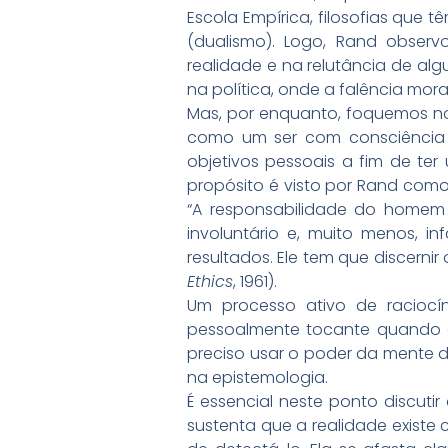
Escola Empírica, filosofias qu
(dualismo). Logo, Rand obser
realidade e na relutância de al
na política, onde a falência moral
Mas, por enquanto, foquemos no
como um ser com consciência 
objetivos pessoais a fim de te
propósito é visto por Rand com
“A responsabilidade do homem 
involuntário e, muito menos, in
resultados. Ele tem que discernir 
Ethics
, 1961).
Um processo ativo de raciocín
pessoalmente tocante quando al
preciso usar o poder da mente d
na epistemologia.
É essencial neste ponto discutir
sustenta que a realidade exist