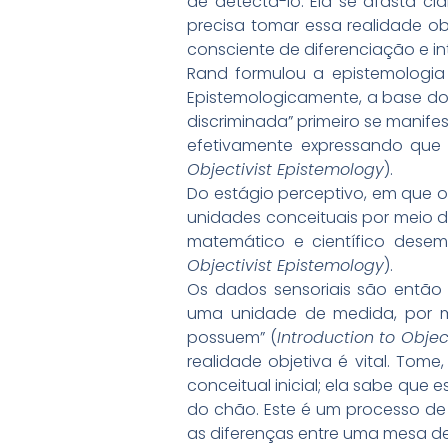
de detectá-lo. Ela se afasta c
precisa tomar essa realidade ob
consciente de diferenciação e i
Rand formulou a epistemologia ob
Epistemologicamente, a base do
discriminada” primeiro se manife
efetivamente expressando que
Objectivist Epistemology
).
Do estágio perceptivo, em que 
unidades conceituais por meio 
matemático e científico dese
Objectivist Epistemology
).
Os dados sensoriais são então
uma unidade de medida, por me
possuem” (
Introduction to Objec
realidade objetiva é vital. To
conceitual inicial; ela sabe que
do chão. Este é um processo de 
as diferenças entre uma mesa de 