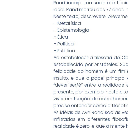
Rand incorporou sucinta e ficc
ideal. Rand morreu aos 77 anos, 
Neste texto, descreverei breveme
– Metafísica
– Epistemologia
– Ética
– Política
– Estética
Ao estabelecer a filosofia do Ob
estabelecido por Aristóteles. Su
felicidade do homem é um fim 
insulto, e que o papel princip
“dever ser/é” entre a realidade
presente, por exemplo, nesta ci
viver em função de outro homem
preciso entender como a filosofi
As idéias de Ayn Rand são às v
infiltradas em diferentes filos
realidade é zero, e que a mente 