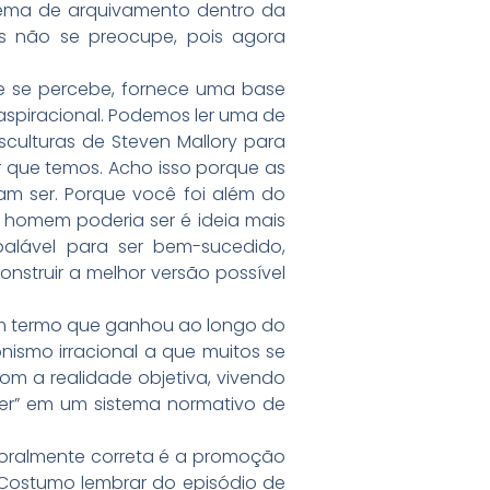
ema de arquivamento dentro da
s não se preocupe, pois agora
e se percebe, fornece uma base
aspiracional. Podemos ler uma de
esculturas de Steven Mallory para
r que temos. Acho isso porque as
m ser. Porque você foi além do
o homem poderia ser é ideia mais
balável para ser bem-sucedido,
nstruir a melhor versão possível
(um termo que ganhou ao longo do
nismo irracional a que muitos se
om a realidade objetiva, vivendo
 “ser” em um sistema normativo de
moralmente correta é a promoção
l. Costumo lembrar do episódio de