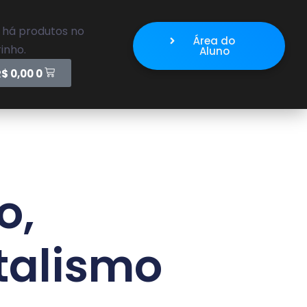
 há produtos no
Área do
inho.
Aluno
R$
0,00
0
o,
talismo