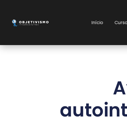
Início
Curs
A
autoin