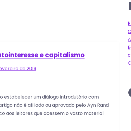
É
O
A
E
utointeresse e capitalismo
c
O
fevereiro de 2019
vo estabelecer um diálogo introdutório com
e artigo não é afiliado ou aprovado pelo Ayn Rand
dico aos leitores que acessem o vasto material