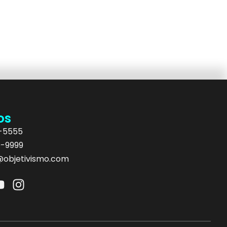
os
5-5555
9-9999
objetivismo.com