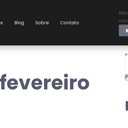
Não
carr
os
Blog
Sobre
Contato
P
 fevereiro
P