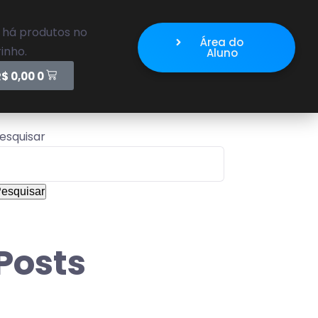
 há produtos no
Área do
inho.
Aluno
R$
0,00
0
esquisar
esquisar
Posts