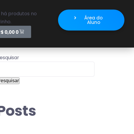
 há produtos no
Área do
inho.
Aluno
R$
0,00
0
esquisar
esquisar
Posts