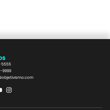
os
5-5555
9-9999
objetivismo.com