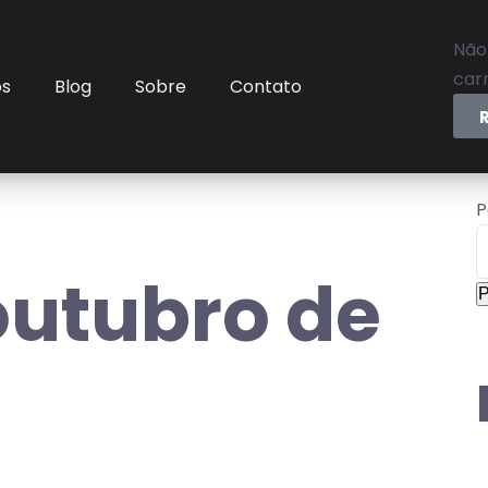
Não
carr
os
Blog
Sobre
Contato
P
outubro de
P