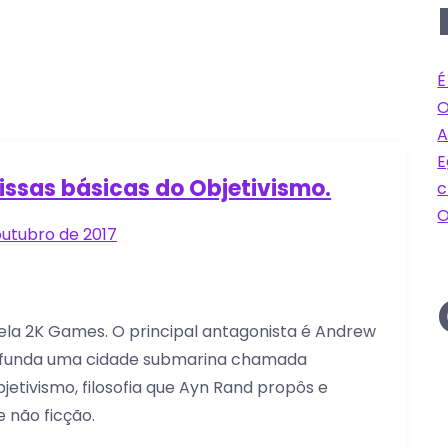
É
O
A
E
issas básicas do Objetivismo.
c
O
outubro de 2017
ela 2K Games. O principal antagonista é Andrew
e funda uma cidade submarina chamada
etivismo, filosofia que Ayn Rand propôs e
 não ficção.