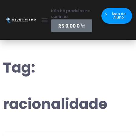
Não há produtos no
Área do
carrinho.
Aluno
R$
0,00
0
Tag:
racionalidade