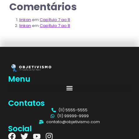
Comentários
linkan
em
Capítulo 7 ao 8
linkan
em
Capítulo 7 ao 8
Menu
Contatos
(11) 5555-5555
(11) 99999-9999
contato@objetivismo.com
Social