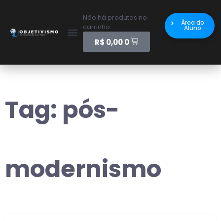
Não há produtos no
Área do
carrinho.
Aluno
R$
0,00
0
Tag:
pós-
modernismo