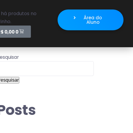
 há produtos no
Área do
inho.
Aluno
R$
0,00
0
esquisar
esquisar
Posts