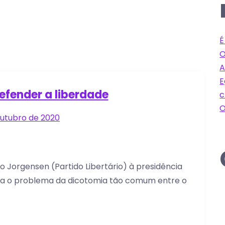
É
O
A
E
fender a liberdade
c
O
outubro de 2020
Jorgensen (Partido Libertário) à presidência
ica o problema da dicotomia tão comum entre o