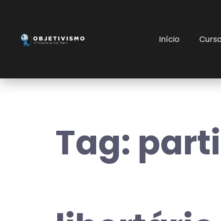
Início
Curs
Tag:
part