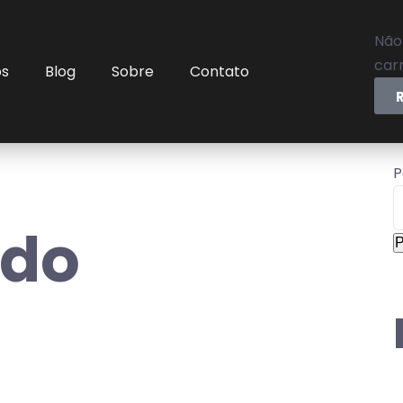
Não
carr
os
Blog
Sobre
Contato
P
ido
P