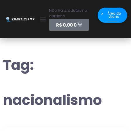
Não há produtos no
Área do
carrinho.
Aluno
R$
0,00
0
Tag:
nacionalismo