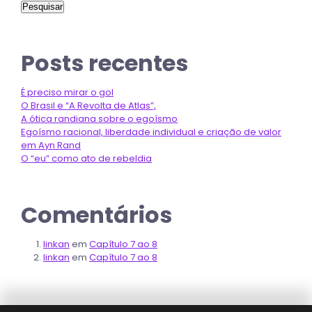
Pesquisar
Posts recentes
É preciso mirar o gol
O Brasil e “A Revolta de Atlas”,
A ótica randiana sobre o egoísmo
Egoísmo racional, liberdade individual e criação de valor
em Ayn Rand
O “eu” como ato de rebeldia
Comentários
linkan
em
Capítulo 7 ao 8
linkan
em
Capítulo 7 ao 8