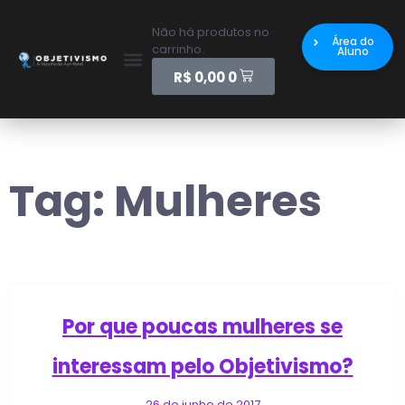
Não há produtos no
Área do
carrinho.
Aluno
R$
0,00
0
Tag:
Mulheres
Por que poucas mulheres se
interessam pelo Objetivismo?
26 de junho de 2017