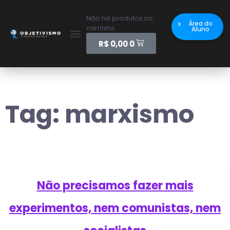
Não há produtos no
Área do
carrinho.
Aluno
R$
0,00
0
Tag:
marxismo
Não precisamos fazer mais
experimentos, nem comunistas, nem