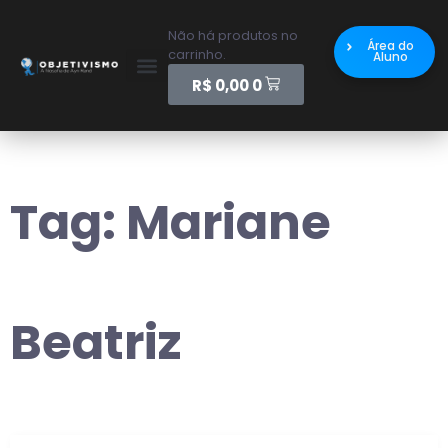
Não há produtos no
Área do
carrinho.
Aluno
R$
0,00
0
Tag:
Mariane
Beatriz