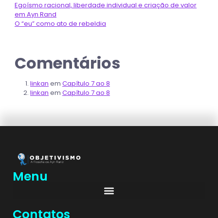
Egoísmo racional, liberdade individual e criação de valor
em Ayn Rand
O “eu” como ato de rebeldia
Comentários
linkan
em
Capítulo 7 ao 8
linkan
em
Capítulo 7 ao 8
Menu
Contatos