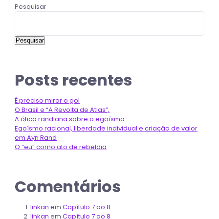
Pesquisar
Pesquisar
Posts recentes
É preciso mirar o gol
O Brasil e “A Revolta de Atlas”,
A ótica randiana sobre o egoísmo
Egoísmo racional, liberdade individual e criação de valor
em Ayn Rand
O “eu” como ato de rebeldia
Comentários
linkan
em
Capítulo 7 ao 8
linkan
em
Capítulo 7 ao 8