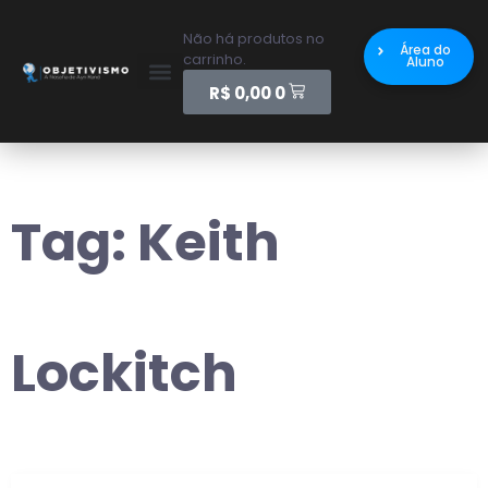
Não há produtos no
Área do
carrinho.
Aluno
R$
0,00
0
Tag:
Keith
Lockitch