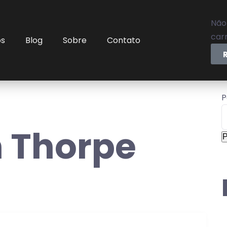
Não
carr
os
Blog
Sobre
Contato
P
 Thorpe
P