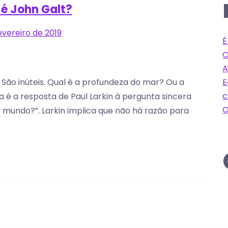
é John Galt?
evereiro de 2019
É
O
A
E
 São inúteis. Qual é a profundeza do mar? Ou a
c
 é a resposta de Paul Larkin à pergunta sincera
O
 mundo?”. Larkin implica que não há razão para