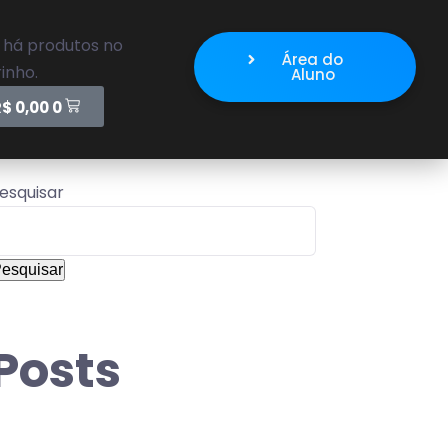
 há produtos no
Área do
inho.
Aluno
R$
0,00
0
esquisar
esquisar
Posts