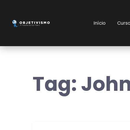
Início
Curs
Tag:
John