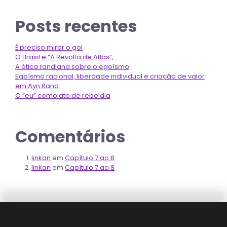
Posts recentes
É preciso mirar o gol
O Brasil e “A Revolta de Atlas”,
A ótica randiana sobre o egoísmo
Egoísmo racional, liberdade individual e criação de valor
em Ayn Rand
O “eu” como ato de rebeldia
Comentários
linkan
em
Capítulo 7 ao 8
linkan
em
Capítulo 7 ao 8