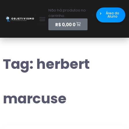
Não há produtos no
Área do
carrinho.
Aluno
R$
0,00
0
Tag:
herbert
marcuse