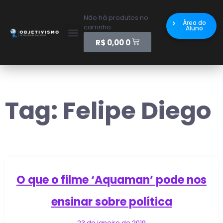
Não há produtos no
Área do
carrinho.
Aluno
R$
0,00
0
Tag:
Felipe Diego
O que o filme ‘Aquaman’ pode nos
ensinar sobre política
23 de janeiro de 2019