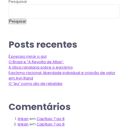
Pesquisar
Pesquisar
Posts recentes
É preciso mirar o gol
O Brasil e “A Revolta de Atlas”,
A ótica randiana sobre o egoísmo
Egoísmo racional, liberdade individual e criação de valor
em Ayn Rand
O “eu” como ato de rebeldia
Comentários
linkan
em
Capítulo 7 ao 8
linkan
em
Capítulo 7 ao 8