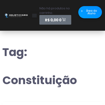
Não há produtos no
Área do
carrinho.
Aluno
R$
0,00
0
Tag:
Constituição