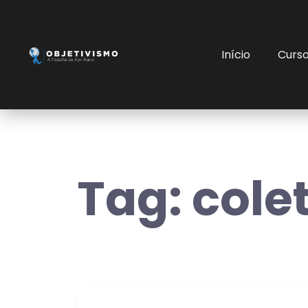
Início
Curs
Tag:
cole