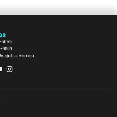
os
5-5555
9-9999
objetivismo.com
s