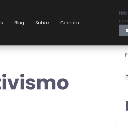
Não
carr
os
Blog
Sobre
Contato
P
tivismo
P