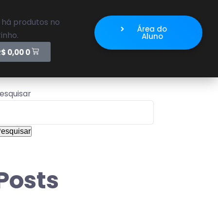
 há produtos no
Área do
inho.
Aluno
R$
0,00
0
esquisar
esquisar
Posts