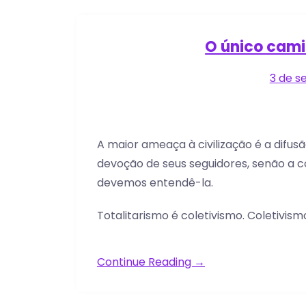
O único cam
3 de s
A maior ameaça à civilização é a difusão
devoção de seus seguidores, senão a co
devemos entendê-la.
Totalitarismo é coletivismo. Coletivism
Continue Reading →