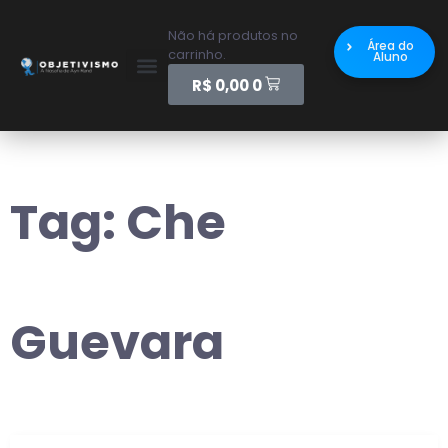
Não há produtos no
Área do
carrinho.
Aluno
R$
0,00
0
Tag:
Che
Guevara