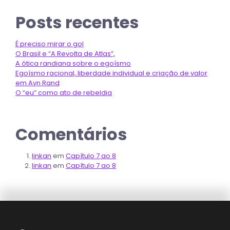
Posts recentes
É preciso mirar o gol
O Brasil e “A Revolta de Atlas”,
A ótica randiana sobre o egoísmo
Egoísmo racional, liberdade individual e criação de valor
em Ayn Rand
O “eu” como ato de rebeldia
Comentários
linkan
em
Capítulo 7 ao 8
linkan
em
Capítulo 7 ao 8