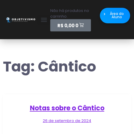
Não há produtos no
Área do
carrinho.
Aluno
R$
0,00
0
Tag:
Cântico
Notas sobre o Cântico
26 de setembro de 2024