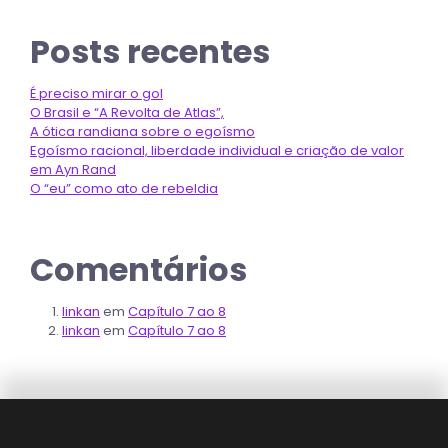
Posts recentes
É preciso mirar o gol
O Brasil e “A Revolta de Atlas”,
A ótica randiana sobre o egoísmo
Egoísmo racional, liberdade individual e criação de valor
em Ayn Rand
O “eu” como ato de rebeldia
Comentários
linkan
em
Capítulo 7 ao 8
linkan
em
Capítulo 7 ao 8