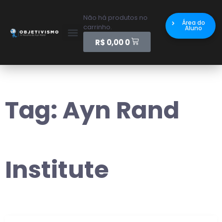
Não há produtos no
Área do
carrinho.
Aluno
R$
0,00
0
Tag:
Ayn Rand
Institute