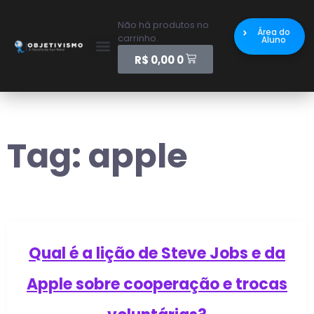
Não há produtos no
Área do
carrinho.
Aluno
R$
0,00
0
Tag:
apple
Qual é a lição de Steve Jobs e da
Apple sobre cooperação e trocas