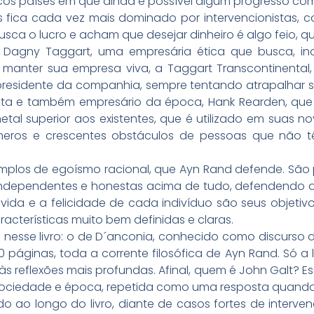
os países em que ainda é possível algum progresso com
ica cada vez mais dominado por intervencionistas, corr
 o lucro e acham que desejar dinheiro é algo feio, qu
 Dagny Taggart, uma empresária ética que busca, ince
o manter sua empresa viva, a Taggart Transcontinental
residente da companhia, sempre tentando atrapalhar s
a e também empresário da época, Hank Rearden, que c
al superior aos existentes, que é utilizado em suas nova
meros e crescentes obstáculos de pessoas que não 
emplos de egoísmo racional, que Ayn Rand defende. São
 independentes e honestas acima de tudo, defendendo qu
A vida e a felicidade de cada indivíduo são seus objetiv
cterísticas muito bem definidas e claras.
 nesse livro: o de D´anconia, conhecido como discurso d
áginas, toda a corrente filosófica de Ayn Rand. Só a 
 às reflexões mais profundas. Afinal, quem é John Galt? 
sociedade e época, repetida como uma resposta quando s
do ao longo do livro, diante de casos fortes de inter