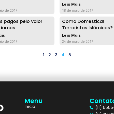
Leia Mais
aio de 2017
18 de maio de 2017
 pagos pelo valor
Como Domesticar
riamos
Terroristas Islâmicos?
ais
Leia Mais
aio de 2017
24 de maio de 2017
1
2
3
4
5
Menu
Contat
Início
(11) 555