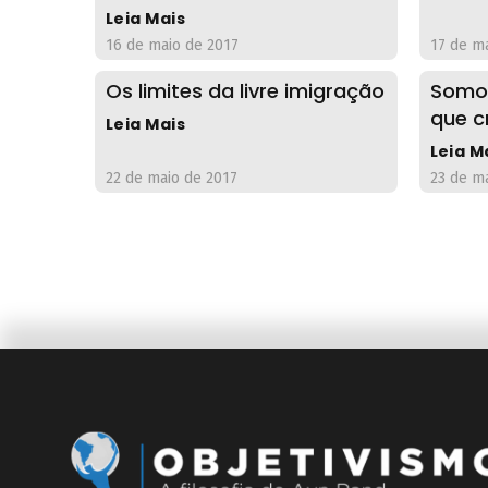
Leia Mais
16 de maio de 2017
17 de m
Os limites da livre imigração
Somos
que c
Leia Mais
Leia M
22 de maio de 2017
23 de m