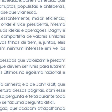
 liberdade, porém, à medida que
uptos, populistas e antiliberais,
ase que vilanesco.
ssantemente, maior eficiência,
, onde é vice-presidente, mesmo
uas ideias e operações. Dagny é
ompartilha de valores similares
s trilhas de trem, e, juntos, eles
têm nenhum interesse em vê-los
 pessoas que valorizam e prezam
e devem ser livres para lutarem
os últimos no egoísmo racional, e
o dinheiro; e o de John Galt, que
leitura dessas páginas, com esse
Essa pergunta é feita durante todo
e faz uma pergunta difícil.
venção, que acabam atrapalhando