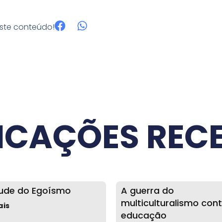
este conteúdo!
ICAÇÕES REC
tude do Egoísmo
A guerra do
multiculturalismo cont
ais
educação