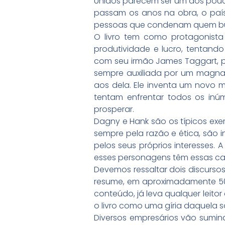
Unidos parecem ser um dos pouc
passam os anos na obra, o país f
pessoas que condenam quem busca
O livro tem como protagonista
produtividade e lucro, tentand
com seu irmão James Taggart, p
sempre auxiliada por um magnat
aos dela. Ele inventa um novo met
tentam enfrentar todos os inú
prosperar.
Dagny e Hank são os típicos ex
sempre pela razão e ética, são
pelos seus próprios interesses. 
esses personagens têm essas cara
Devemos ressaltar dois discursos
resume, em aproximadamente 50 p
conteúdo, já leva qualquer leitor
o livro como uma gíria daquela 
Diversos empresários vão sumin