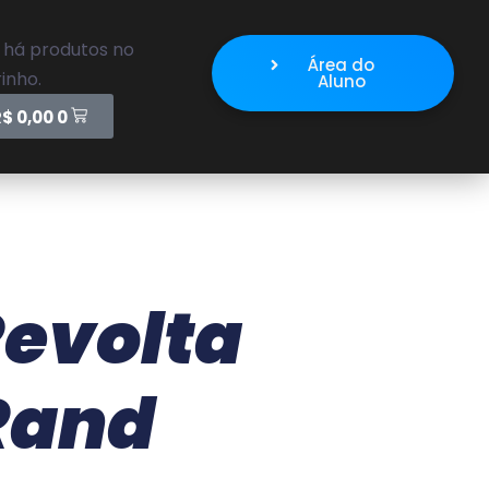
 há produtos no
Área do
inho.
Aluno
R$
0,00
0
Revolta
 Rand