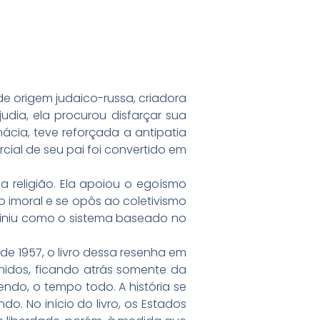
 de origem judaico-russa, criadora
udia, ela procurou disfarçar sua
ácia, teve reforçada a antipatia
al de seu pai foi convertido em
 religião. Ela apoiou o egoísmo
mo imoral e se opôs ao coletivismo
finiu como o sistema baseado no
de 1957, o livro dessa resenha em
Unidos, ficando atrás somente da
lendo, o tempo todo. A história se
 No início do livro, os Estados