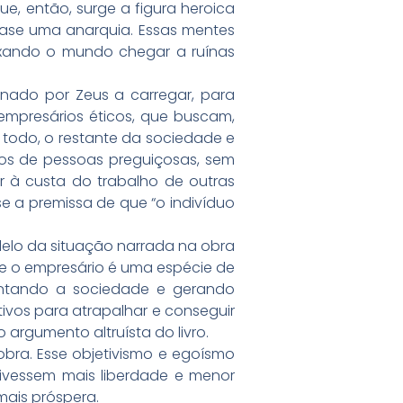
e, então, surge a figura heroica
ase uma anarquia. Essas mentes
ixando o mundo chegar a ruínas
denado por Zeus a carregar, para
empresários éticos, que buscam,
o todo, o restante da sociedade e
pos de pessoas preguiçosas, sem
 à custa do trabalho de outras
e a premissa de que “o indivíduo
alelo da situação narrada na obra
ue o empresário é uma espécie de
tentando a sociedade e gerando
tivos para atrapalhar e conseguir
 argumento altruísta do livro.
 obra. Esse objetivismo e egoísmo
tivessem mais liberdade e menor
mais próspera.