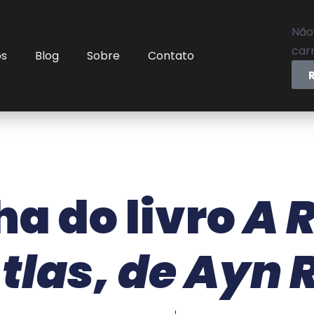
Não
carr
os
Blog
Sobre
Contato
a do livro
A 
tlas, de Ayn