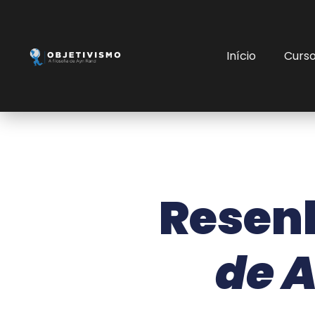
Início
Curs
Resenh
de A