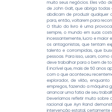
muito seus negócios. Eles vão d
de John Galt, que abriga toda
abdicam de produzir qualquer 
para, então, voltarem para recon
O título do livro é uma provoca
sempre, o mundo em suas costas
incessantemente, lucro e maior e
os antagonistas, que tentam ex
talento e corrompidas, que bu
pessoas. Para isso, usam, como 
deve trabalhar para o bem de to
É incrível que, mais de 50 anos 
com o que aconteceu recentement
explorador, de vilão, enquant
empregos, fazendo a máquina gira
arrancar uma fatia de seu trabalh
Deveríamos refletir muito sobre 
racional que Ayn Rand demonstr
intervenção estatal, certamente 