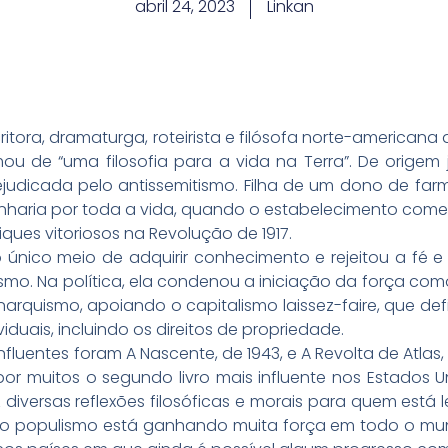
abril 24, 2023
Linkan
itora, dramaturga, roteirista e filósofa norte-americana
ou de “uma filosofia para a vida na Terra”. De origem j
judicada pelo antissemitismo. Filha de um dono de farm
aria por toda a vida, quando o estabelecimento comerci
ques vitoriosos na Revolução de 1917.
nico meio de adquirir conhecimento e rejeitou a fé e a
ruísmo. Na política, ela condenou a iniciação da força co
arquismo, apoiando o capitalismo laissez-faire, que de
iduais, incluindo os direitos de propriedade.
luentes foram A Nascente, de 1943, e A Revolta de Atlas, 
or muitos o segundo livro mais influente nos Estados 
 diversas reflexões filosóficas e morais para quem está 
 populismo está ganhando muita força em todo o mundo.