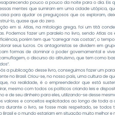
esaparecendo pouco a pouco da noite para o dia. Eis qu
s essas mentes que sumiram em uma cidade utópica, qu
coisa para ajudar os preguiçosos que os exploram, de
struí-lo, quase que do zero.
ção em si. Atlas, na mitologia grega, foi um titã con
. Podemos fazer um paralelo no livro, sendo Atlas os 
ficiência, porém tem que “carregar nas costas”, o temp
plorar seus lucros. Os antagonistas se dividem em gru
scam formas de dominar o poder governamental e viver
camuflagem, o discurso do altruísmo, que tem como bas
dos”.
após a publicação desse livro, conseguimos fazer um par
e no Brasil. Criou-se, no nosso país, uma cultura de q
o que, na realidade, é o empreendedor que está sus
r, mesmo com todos os políticos criando leis e disposi
o e de seu dinheiro para eles, utilizando-se desse mesmo
os valores e conceitos explicitados ao longo de toda a
a durante o livro, se fosse mais respeitado, se todos 
o Brasil e o mundo estariam em situação muito melhor e 