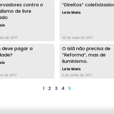
rvadores contra o
“Direitos” coletivizado
lismo de livre
Leia Mais
ado
ais
aio de 2017
30 de maio de 2017
deve pagar a
O Islã não precisa de
dade?
“Reforma”, mas de
Iluminismo.
ais
Leia Mais
ho de 2017
5 de junho de 2017
1
2
3
4
5