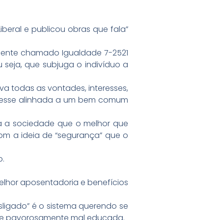
beral e publicou obras que fala”
ialmente chamado Igualdade 7-2521
 seja, que subjuga o indivíduo a
a todas as vontades, interesses,
stivesse alinhada a um bem comum
a a sociedade que o melhor que
om a ideia de “segurança” que o
o.
elhor aposentadoria e benefícios
esligado” é o sistema querendo se
a e pavorosamente mal educada.