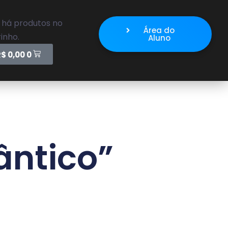
 há produtos no
Área do
inho.
Aluno
R$
0,00
0
ântico”