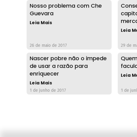
Nosso problema com Che
Conse
Guevara
capita
merc
Leia Mais
Leia M
26 de maio de 2017
29 de m
Nascer pobre não o impede
Quem 
de usar a razão para
facul
enriquecer
Leia M
Leia Mais
1 de junho de 2017
1 de jun