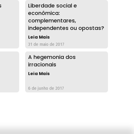
s
Liberdade social e
econômica:
complementares,
independentes ou opostas?
Leia Mais
31 de maio de 2017
A hegemonia dos
irracionais
Leia Mais
6 de junho de 2017