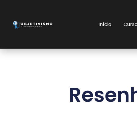
Início
Curs
Resenh