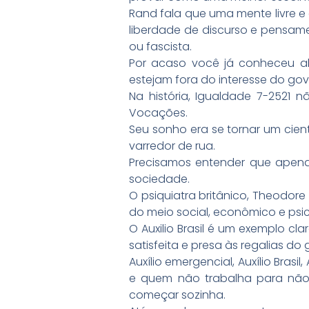
Rand fala que uma mente livre e 
liberdade de discurso e pensame
ou fascista.
Por acaso você já conheceu al
estejam fora do interesse do go
Na história, Igualdade 7-2521
Vocações.
Seu sonho era se tornar um cie
varredor de rua.
Precisamos entender que apenas
sociedade.
O psiquiatra britânico, Theodor
do meio social, econômico e psi
O Auxilio Brasil é um exemplo 
satisfeita e presa às regalias do
Auxílio emergencial, Auxílio Brasi
e quem não trabalha para não 
começar sozinha.