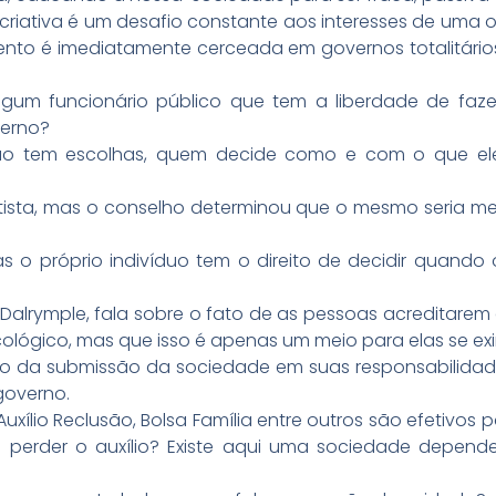
criativa é um desafio constante aos interesses de uma or
nto é imediatamente cerceada em governos totalitários,
gum funcionário público que tem a liberdade de faze
verno?
 não tem escolhas, quem decide como e com o que ele
ntista, mas o conselho determinou que o mesmo seria 
 o próprio indivíduo tem o direito de decidir quando o
e Dalrymple, fala sobre o fato de as pessoas acreditare
cológico, mas que isso é apenas um meio para elas se ex
claro da submissão da sociedade em suas responsabilid
 governo.
l, Auxílio Reclusão, Bolsa Família entre outros são efetiv
perder o auxílio? Existe aqui uma sociedade depend