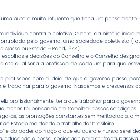
 uma autora muito influente que tinha um pensamento Li
m indivíduo contra o coletivo. O herói da história inic
ntrolada pelo governo, uma sociedade coletivista ( ou
de classe ou Estado – Rand, 1944).
 escolhas e decisões do Conselho e o Conselho designav
ns e até qual seria a profissão de cada um para que e
de profissões com a ideia de que o governo passa par
 é trabalhar para o governo. Nascemos e crescemos c
feliz profissionalmente, teria que trabalhar para o govern
 ao menos ter pensando em trabalhar nessas condições.
egalias, as promoções constantes sem meritocracia, a m
 do Estado moldando o trabalhador brasileiro.
são” e do poder do “faço o que eu quero e nunca serei d
a, educando a nossa sociedade para ser fraca, passiv