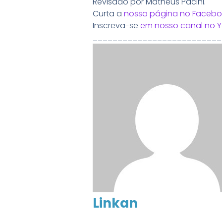
Revisado por Matheus Pacini.
Curta a
nossa página no Facebo
Inscreva-se
em nosso canal no 
__________________________
Linkan