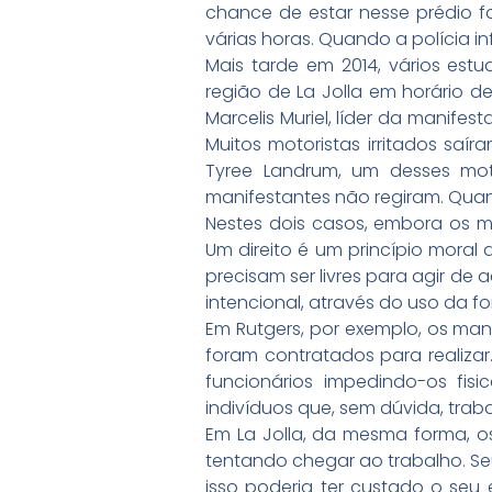
chance de estar nesse prédio f
várias horas. Quando a polícia i
Mais tarde em 2014, vários est
região de La Jolla em horário 
Marcelis Muriel, líder da manife
Muitos motoristas irritados saí
Tyree Landrum, um desses moto
manifestantes não regiram. Quan
Nestes dois casos, embora os ma
Um direito é um princípio mora
precisam ser livres para agir de
intencional, através do uso da fo
Em Rutgers, por exemplo, os mani
foram contratados para realizar.
funcionários impedindo-os fis
indivíduos que, sem dúvida, trab
Em La Jolla, da mesma forma, 
tentando chegar ao trabalho. Se
isso poderia ter custado o seu 