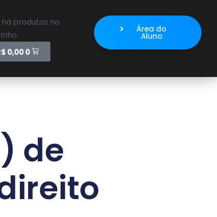
 há produtos no
Área do
inho.
Aluno
R$
0,00
0
) de
direito