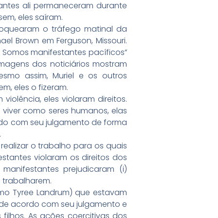
dantes ali permaneceram durante
em, eles saíram.
bloquearam o tráfego matinal da
el Brown em Ferguson, Missouri.
s. Somos manifestantes pacíficos”
 Imagens dos noticiários mostram
esmo assim, Muriel e os outros
, eles o fizeram.
olência, eles violaram direitos.
 viver como seres humanos, elas
cordo com seu julgamento de forma
.
realizar o trabalho para os quais
estantes violaram os direitos dos
manifestantes prejudicaram (i)
a trabalharem.
omo Tyree Landrum) que estavam
r de acordo com seu julgamento e
filhos. As ações coercitivas dos