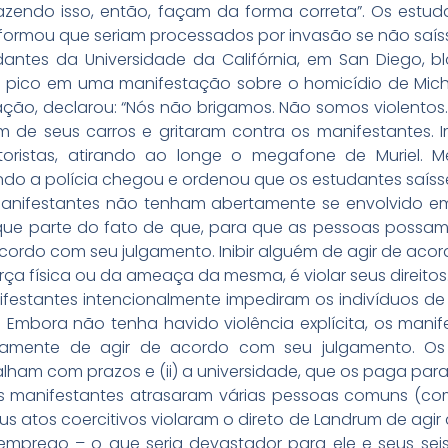
azendo isso, então, façam da forma correta”. Os estu
nformou que seriam processados por invasão se não saíss
udantes da Universidade da Califórnia, em San Diego, 
de pico em uma manifestação sobre o homicídio de Micha
stação, declarou: “Nós não brigamos. Não somos violento
ram de seus carros e gritaram contra os manifestantes.
ristas, atirando ao longe o megafone de Muriel. M
do a polícia chegou e ordenou que os estudantes saíssem
nifestantes não tenham abertamente se envolvido em vi
l que parte do fato de que, para que as pessoas possam
 acordo com seu julgamento. Inibir alguém de agir de a
rça física ou da ameaça da mesma, é violar seus direitos
festantes intencionalmente impediram os indivíduos de 
 Embora não tenha havido violência explícita, os manif
icamente de agir de acordo com seu julgamento. Os 
alham com prazos e (ii) a universidade, que os paga par
os manifestantes atrasaram várias pessoas comuns (c
us atos coercitivos violaram o direto de Landrum de agi
emprego – o que seria devastador para ele e seus seis 