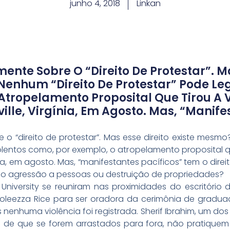
junho 4, 2018
Linkan
ente Sobre O “direito De Protestar”. Mas
nhum “direito De Protestar” Pode Legi
Atropelamento Proposital Que Tirou A
ille, Virgínia, Em Agosto. Mas, “manif
 o “direito de protestar”. Mas esse direito existe mesm
iolentos como, por exemplo, o atropelamento proposital 
nia, em agosto. Mas, “manifestantes pacíficos” tem o dir
o agressão a pessoas ou destruição de propriedades?
University se reuniram nas proximidades do escritório d
oleezza Rice para ser oradora da cerimônia de gradu
nenhuma violência foi registrada. Sherif Ibrahim, um dos
 de que se forem arrastados para fora, não pratiquem v