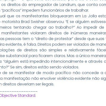
os direitos do empregador de Landrum, que conta com
“pacíficos” impedem funcionários de trabalhar.
adual que os manifestantes bloquearam em La Jolla esta
 motorista Brad Swisher observou: “E se alguém estive
rmeiros tentando chegar ao trabalho?” Ao impedir de 
 manifestantes violaram direitos de inúmeras maneira
as pessoas tem o “direito de protestar” desde que suas
 evidente, é falsa. Direitos podem ser violados de manei
olações de direitos são simples e relativamente fáce
e substancial para ficarem claros. Mas a única maneira
a: “alguém está impedindo intencionalmente e através 
o?” Se sim, direitos estão sendo violados.
e de se manifestar de modo pacífico não concede a a
a manifestação não envolver violência evidente não signi
 direitos deveriam ser ilegais.
________________
Objective Standard.