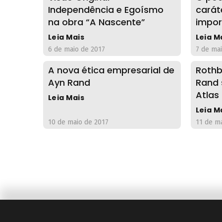
Independência e Egoísmo
carát
na obra “A Nascente”
impor
Leia Mais
Leia M
6 de maio de 2017
7 de ma
A nova ética empresarial de
Rothb
Ayn Rand
Rand 
Atlas
Leia Mais
Leia M
10 de maio de 2017
11 de m