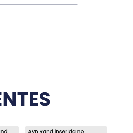
ENTES
and
Ayn Rand inserida no