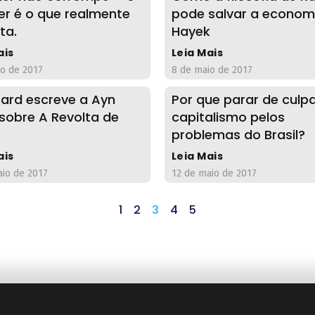
er é o que realmente
pode salvar a econom
ta.
Hayek
ais
Leia Mais
io de 2017
8 de maio de 2017
ard escreve a Ayn
Por que parar de culpa
sobre A Revolta de
capitalismo pelos
problemas do Brasil?
ais
Leia Mais
aio de 2017
12 de maio de 2017
1
2
3
4
5