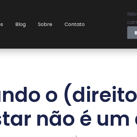
Não
carr
os
Blog
Sobre
Contato
ndo o (direito
tar não é um 