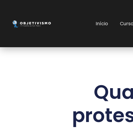
Início
Curs
Qua
protes