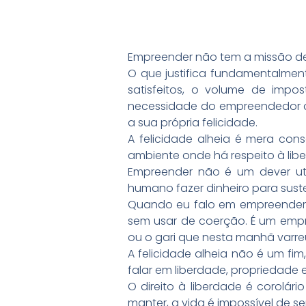
Empreender não tem a missão de 
O que justifica fundamentalmen
satisfeitos, o volume de impo
necessidade do empreendedor de 
a sua própria felicidade.
A felicidade alheia é mera con
ambiente onde há respeito à lib
Empreender não é um dever utili
humano fazer dinheiro para susten
Quando eu falo em empreender, fa
sem usar de coerção. É um emp
ou o gari que nesta manhã varre
A felicidade alheia não é um f
falar em liberdade, propriedade e
O direito à liberdade é corolário
manter, a vida é impossível de se