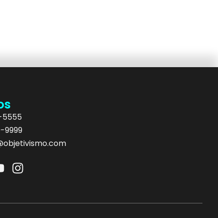
os
5-5555
9-9999
objetivismo.com