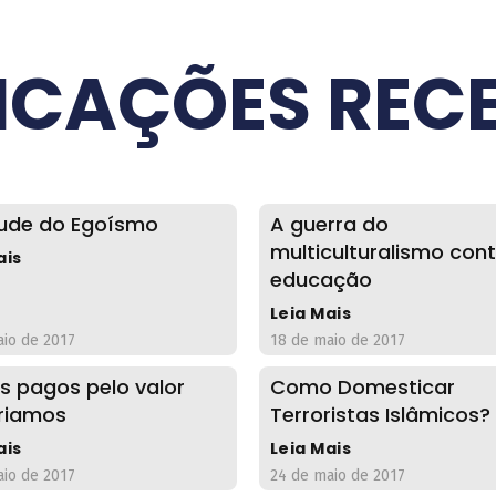
ICAÇÕES REC
tude do Egoísmo
A guerra do
multiculturalismo cont
ais
educação
Leia Mais
aio de 2017
18 de maio de 2017
 pagos pelo valor
Como Domesticar
riamos
Terroristas Islâmicos?
ais
Leia Mais
aio de 2017
24 de maio de 2017