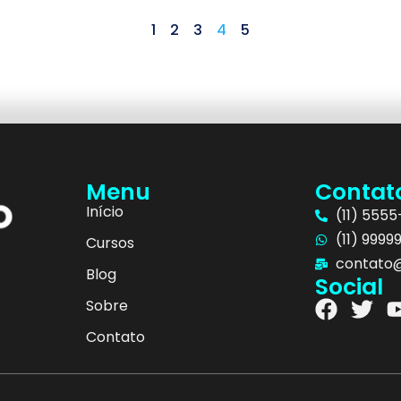
1
2
3
4
5
Menu
Contat
Início
(11) 555
(11) 9999
Cursos
contato@
Blog
Social
Sobre
Contato