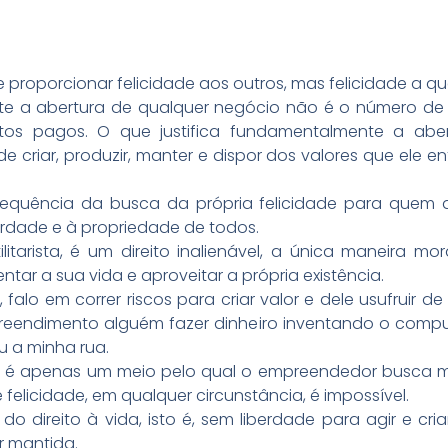
proporcionar felicidade aos outros, mas felicidade a 
te a abertura de qualquer negócio não é o número de
stos pagos. O que justifica fundamentalmente a ab
criar, produzir, manter e dispor dos valores que ele e
sequência da busca da própria felicidade para quem 
erdade e à propriedade de todos.
tarista, é um direito inalienável, a única maneira mor
tar a sua vida e aproveitar a própria existência.
lo em correr riscos para criar valor e dele usufruir d
reendimento alguém fazer dinheiro inventando o comp
u a minha rua.
im, é apenas um meio pelo qual o empreendedor busca ma
 felicidade, em qualquer circunstância, é impossível.
 do direito à vida, isto é, sem liberdade para agir e cr
r mantida.