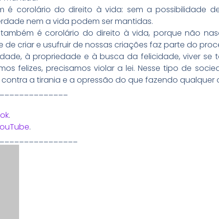
 é corolário do direito à vida: sem a possibilidade de
iberdade nem a vida podem ser mantidas.
e também é corolário do direito à vida, porque não nas
 de criar e usufruir de nossas criações faz parte do pro
erdade, à propriedade e à busca da felicidade, viver se 
s felizes, precisamos violar a lei. Nesse tipo de socie
 contra a tirania e a opressão do que fazendo qualquer o
______________
ok
.
YouTube
.
________________