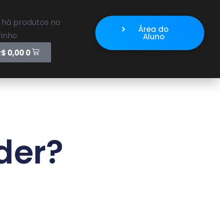
 há produtos no
Área do
inho.
Aluno
R$
0,00
0
der?