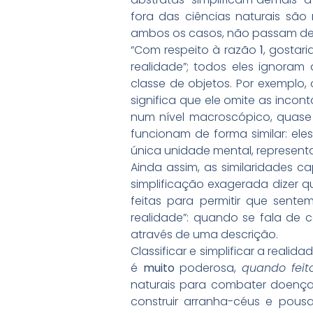
fora das ciências naturais sã
ambos os casos, não passam de 
“Com respeito à razão
1
, gostar
realidade”; todos eles ignoram
classe de objetos. Por exemplo, 
significa que ele omite as incon
num nível macroscópico, quase 
funcionam de forma similar: eles
única unidade mental, representa
Ainda assim, as similaridades c
simplificação exagerada dizer 
feitas para permitir que sente
realidade”: quando se fala de 
através de uma descrição.
Classificar e simplificar a reali
é
muito
poderosa,
quando fei
naturais para combater doença
construir arranha-céus e pousa