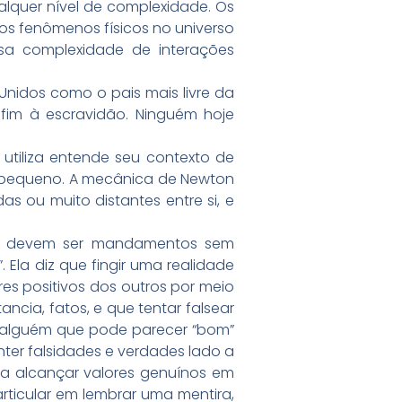
lquer nível de complexidade. Os
 os fenômenos físicos no universo
a complexidade de interações
s Unidos como o pais mais livre da
 fim à escravidão. Ninguém hoje
utiliza entende seu contexto de
to pequeno. A mecânica de Newton
s ou muito distantes entre si, e
 não devem ser mandamentos sem
. Ela diz que fingir uma realidade
res positivos dos outros por meio
ancia, fatos, e que tentar falsear
e alguém que pode parecer “bom”
er falsidades e verdades lado a
ra alcançar valores genuínos em
ticular em lembrar uma mentira,