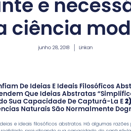
ante e necessá
a ciência mo
junho 28, 2018
Linkan
fiam De Ideias E Ideais Filosóficos Ab
endem Que Ideias Abstratas “simplifi
ndo Sua Capacidade De Capturá-La E
2
iências Naturais São Normalmente Do
eias e ideais filosóficos abstratos. Há algumas razões 
a realidade, prejudicando sua capacidade de capturá-l