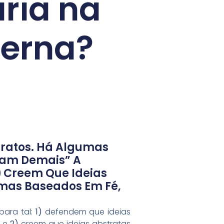
ria na
derna?
stratos. Há Algumas
cam Demais” A
)
Creem Que Ideias
gmas Baseados Em Fé,
para tal:
1)
defendem que ideias
a e
2)
creem que ideias abstratas