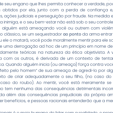
de seu engano que lhes permita conhecer a verdade, pod
 obtidos por ela, junto com a perda de confiança e
s, ações judiciais e perseguição por fraude. Na medid
a inimiga, e o seu bem-estar não está sob o seu controle
 alguém está ameaçando você ou outrem com violên
o clássico, se um sequestrador
ao ponto
da arma entrar
ou ele o matará, você pode moralmente mentir para ele s
e uma derrogação ad hoc de um princípio em nome de u
undamente teóricas na natureza da ética objetivista. A
a com os outros, é derivada de um contexto de tenta
ca. Quando alguém inicia (ou ameaça) força contra você, 
o “feito pelo homem” de sua ameaça de agredi-lo por alg
ito de criar adequadamente o seu filho, (no caso do 
 caso do roubo). Ao mentir, você está meramente s
ão tem nenhuma das consequências detrimentais incor
 nada além das consequências prejudiciais da própria 
 benefícios, e pessoas racionais entenderão que a men
 racionais é o meio humano de lidar com a realidade, e pr