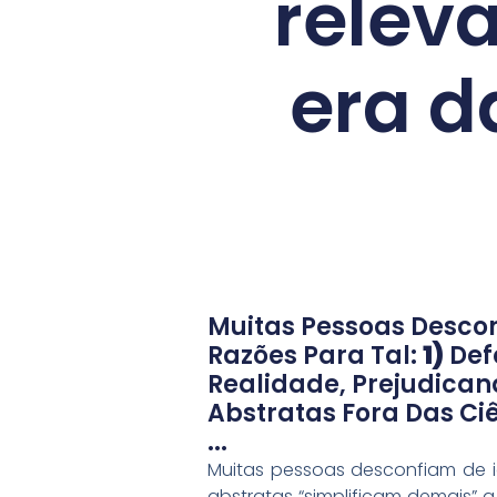
relev
era d
Muitas Pessoas Descon
Razões Para Tal:
1)
Def
Realidade, Prejudica
Abstratas Fora Das C
...
Muitas pessoas desconfiam de id
abstratas “simplificam demais” 