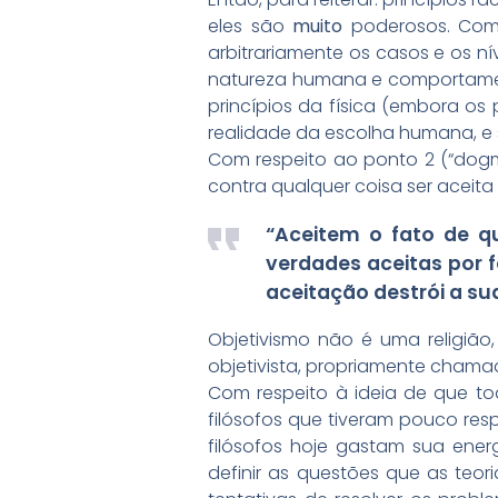
eles são
muito
poderosos. Compl
arbitrariamente os casos e os n
natureza humana e comportamen
princípios da física (embora o
realidade da escolha humana, e 
Com respeito ao ponto 2 (“dog
contra qualquer coisa ser aceita p
“Aceitem o fato de q
verdades aceitas por f
aceitação destrói a su
Objetivismo não é uma religiã
objetivista, propriamente cha
Com respeito à ideia de que tod
filósofos que tiveram pouco resp
filósofos hoje gastam sua energi
definir as questões que as teo