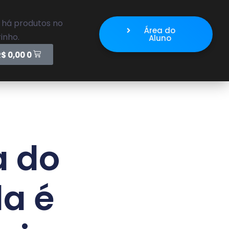
 há produtos no
Área do
inho.
Aluno
R$
0,00
0
a do
da é