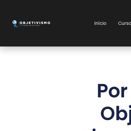
Início
Curs
Por
Obj