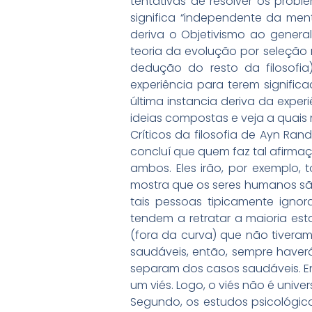
tentativas de resolver os probl
significa “independente da mente
deriva o Objetivismo ao genera
teoria da evolução por seleção 
dedução do resto da filosof
experiência para terem signifi
última instancia deriva da expe
ideias compostas e veja a quais
Críticos da filosofia de Ayn Ra
concluí que quem faz tal afirmaç
ambos. Eles irão, por exemplo,
mostra que os seres humanos são
tais pessoas tipicamente igno
tendem a retratar a maioria es
(fora da curva) que não tivera
saudáveis, então, sempre haverá
separam dos casos saudáveis. E
um viés. Logo, o viés não é unive
Segundo, os estudos psicológic