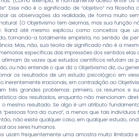
emas. (Como exemplo, é normalmente aceito entre os fil
”. Esse não é o significado de “objetivo” na filosofia
lizar as observações da realidade, de forma muito se
natural. (O Objetivismo tem axiomas, mas sua função n
ia). Rand até mesmo explicou como conceitos que 
cado, tornando-a totalmente empirista, no sentido de 
riência. Mas, não, sua teoria de significado não é a me
 memorias específicas das impressões dos sentidos elas
nd afirmam às vezes que estudos científicos refutam as 
ão, ou não entende o que diz o Objetivismo diz, ou gener
 tomar os resultados de um estudo psicológico em viese
 inerentemente irracionais, em contradição ao Objetivi
ram três grandes problemas: primeiro, os resumos e 
tatística dos resultados, enquanto não mencionam diret
m o mesmo resultado. Se algo é um atributo fundamenta
 “pessoas fora da curva”, a menos que tais indivíduos 
ntão, não existe qualquer caso, em qualquer estudo, on
rsal aos seres humanos.
os usam frequentemente uma amostra muito limitada e 