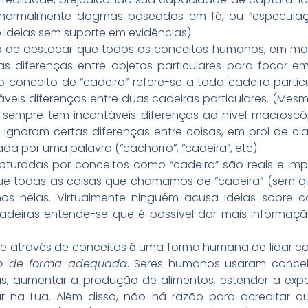
o normalmente dogmas baseados em fé, ou “especulaçã
ideias sem suporte em evidências).
ia de destacar que todos os conceitos humanos, em mai
 as diferenças entre objetos particulares para focar 
o conceito de “cadeira” refere-se a toda cadeira particu
táveis diferenças entre duas cadeiras particulares. (Me
sempre tem incontáveis diferenças ao nível macroscó
 ignoram certas diferenças entre coisas, em prol de cl
da por uma palavra (“cachorro”, “cadeira”, etc).
apturadas por conceitos como “cadeira” são reais e im
que todas as coisas que chamamos de “cadeira” (sem q
mos nelas. Virtualmente ninguém acusa ideias sobre ca
cadeiras entende-se que é possível dar mais informaç
dade através de conceitos
é
uma forma humana de lidar co
to de forma adequada
. Seres humanos usaram conceit
s, aumentar a produção de alimentos, estender a expe
r na Lua. Além disso, não há razão para acreditar qu