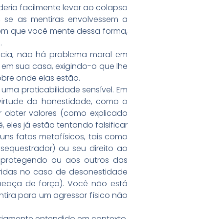
eria facilmente levar ao colapso
, se as mentiras envolvessem a
a em que você mente dessa forma,
.
cia, não há problema moral em
 em sua casa, exigindo-o que lhe
obre onde elas estão.
ma praticabilidade sensível. Em
 virtude da honestidade, como o
r obter valores (como explicado
eles já estão tentando falsificar
uns fatos metafísicos, tais como
sequestrador) ou seu direito ao
e protegendo ou aos outros das
ridas no caso de desonestidade
ameaça de força). Você não está
tira para um agressor físico não
opriamente entendido em contexto,