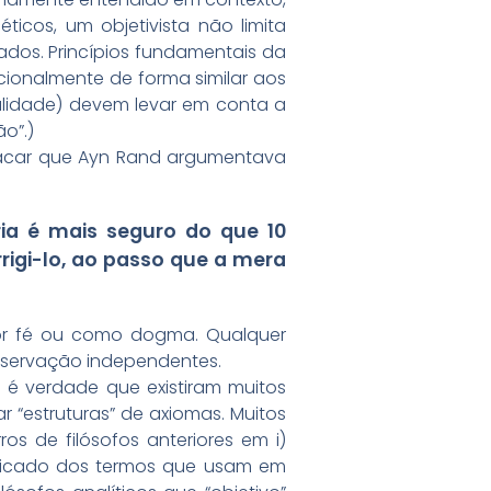
ticos, um objetivista não limita
ados. Princípios fundamentais da
onalmente de forma similar aos
alidade) devem levar em conta a
o”.)
tacar que Ayn Rand argumentava
ia é mais seguro do que 10
rrigi-lo, ao passo que a mera
por fé ou como dogma. Qualquer
servação independentes.
e é verdade que existiram muitos
r “estruturas” de axiomas. Muitos
ros de filósofos anteriores em i)
nificado dos termos que usam em