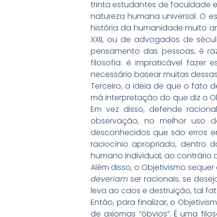
trinta estudantes de faculdade 
natureza humana universal. O es
história da humanidade muito a
XXII, ou de advogados de sécul
pensamento das pessoas, é raz
filosofia: é impraticável faz
necessário basear muitas dessas
Terceiro, a ideia de que o fato
má interpretação do que diz o Ob
Em vez disso, defende racion
observação, no melhor uso de
desconhecidos que são erros em
raciocínio apropriado, dentro 
humano individual, ao contrário
Além disso, o Objetivismo sequer 
deveriam
ser racionais, se desej
leva ao caos e destruição, tal 
Então, para finalizar, o Objeti
de axiomas “óbvios”. É uma fil