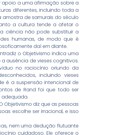
ar apoio a uma afirmação sobre a
ras diferentes, incluindo toda a
a amostra de samurais do século
anto a cultura tende a afetar o
 ciência não pode substituir a
vidades humanas, de modo que é
losoficamente daí em diante.
ntradiz o Objetivismo indica uma
 a ausência de vieses cognitivos.
íduo no raciocínio oriundo da
sconhecidos, incluindo vieses
de é a suspensão intencional de
pontos de Rand foi que todo ser
ma adequada.
. O Objetivismo diz que as pessoas
oas escolhe ser irracional, e isso
ticas, nem uma dedução flutuante
ocínio cuidadoso. Ele oferece o