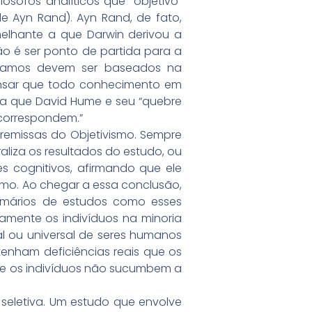
ósofos analíticos que “objetivo”
 de Ayn Rand). Ayn Rand, de fato,
melhante a que Darwin derivou a
ão é ser ponto de partida para a
usamos devem ser baseados na
pensar que todo conhecimento em
sma que David Hume e seu “quebre
 correspondem.”
premissas do Objetivismo. Sempre
aliza os resultados do estudo, ou
s cognitivos, afirmando que ele
smo. Ao chegar a essa conclusão,
sumários de estudos como esses
amente os indivíduos na minoria
l ou universal de seres humanos
tenham deficiências reais que os
de os indivíduos não sucumbem a
seletiva. Um estudo que envolve