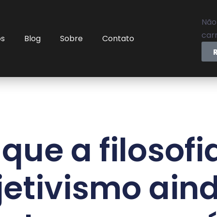
Não
carr
os
Blog
Sobre
Contato
 que a filosofi
etivismo ain