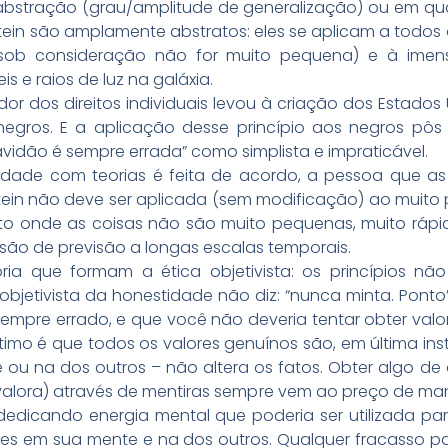
 abstração (grau/amplitude de generalização) ou em qua
nstein são amplamente abstratos: eles se aplicam a todos
sob consideração não for muito pequena) e à imens
is e raios de luz na galáxia.
icador dos direitos individuais levou à criação dos Estado
egros. E a aplicação desse princípio aos negros pôs
avidão é sempre errada” como simplista e impraticável.
idade com teorias é feita de acordo, a pessoa que as 
nstein não deve ser aplicada (sem modificação) ao mui
xto onde as coisas não são muito pequenas, muito rápida
isão de previsão a longas escalas temporais.
eoria que formam a ética objetivista: os princípios
objetivista da honestidade não diz: “nunca minta. Ponto”
empre errado, e que você não deveria tentar obter valo
timo é que todos os valores genuínos são, em última inst
e ou na dos outros – não altera os fatos. Obter algo d
alora) através de mentiras sempre vem ao preço de mant
edicando energia mental que poderia ser utilizada pa
es em sua mente e na dos outros. Qualquer fracasso par