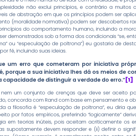
exidade não exclui princípios, e contrário a muitos cé
íveis de abstração em que os princípios podem ser aplic
to (moralidade normativa) podem ser descobertos raci
s princípios do comportamento humano, incluindo a mor
ser demonstrados sob a forma dos condicionais “se, entã
ma” ou “especulação de poltrona”) eu gostaria de des
or fé, incluindo suas ideias.
ue um erro que cometeram por iniciativa própr
é, porque a sua iniciativa lhes dá os meios de co
a capacidade de distinguir a verdade do erro.”
[1]
o, nem um conjunto de crenças que deve ser aceito 
mado, concorda com Rand com base em pensamento e ob
a a filosofia é “especulação de poltrona”, eu diria qu
eito por fatos empíricos, preferindo “logicamente” deriva
a em teorias inúteis, pois aceitam acriticamente os er
rias supostamente devem responder e (ii) definir o sig