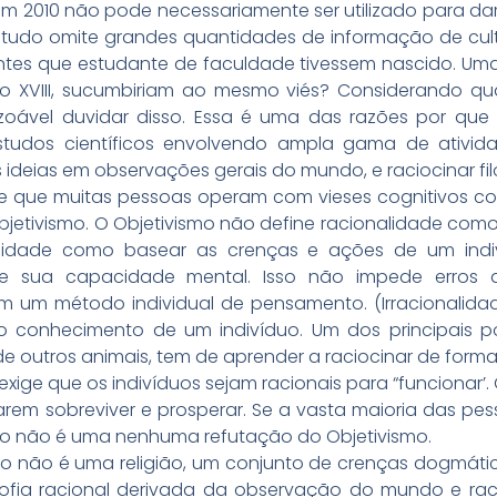
em 2010 não pode necessariamente ser utilizado para d
tudo omite grandes quantidades de informação de cultu
ntes que estudante de faculdade tivessem nascido. Um
o XVIII, sucumbiriam ao mesmo viés? Considerando qu
oável duvidar disso. Essa é uma das razões por que a
er estudos científicos envolvendo ampla gama de ati
 ideias em observações gerais do mundo, e raciocinar fi
 de que muitas pessoas operam com vieses cognitivos co
jetivismo. O Objetivismo não define racionalidade como
alidade como basear as crenças e ações de um indiv
 sua capacidade mental. Isso não impede erros de
 um método individual de pensamento. (Irracionalida
do conhecimento de um indivíduo. Um dos principais 
 de outros animais, tem de aprender a raciocinar de for
exige que os indivíduos sejam racionais para “funcionar’
arem sobreviver e prosperar. Se a vasta maioria das pess
fato não é uma nenhuma refutação do Objetivismo.
vismo não é uma religião, um conjunto de crenças dogmá
osofia racional derivada da observação do mundo e raci