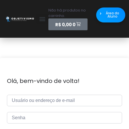
Não há produtos no
Área do
carrinho.
Aluno
R$
0,00
0
Olá, bem-vindo de volta!