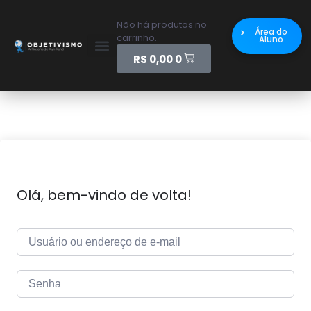
Não há produtos no
Área do
carrinho.
Aluno
R$
0,00
0
Olá, bem-vindo de volta!