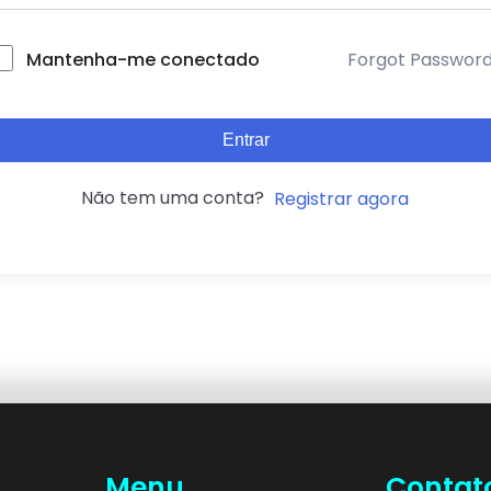
Forgot Passwor
Mantenha-me conectado
Entrar
Não tem uma conta?
Registrar agora
Menu
Contat