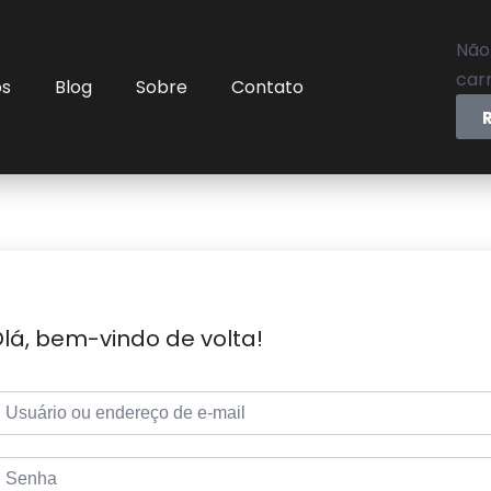
Não
carr
os
Blog
Sobre
Contato
lá, bem-vindo de volta!