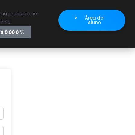
 há produtos no
Área do
inho.
Aluno
R$
0,00
0