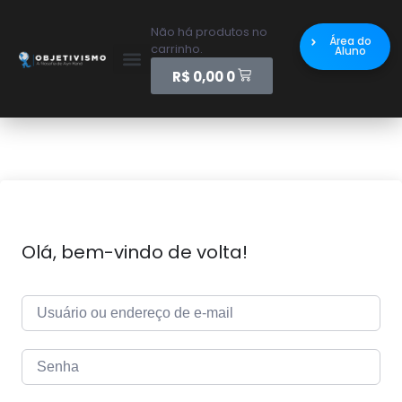
Não há produtos no
Área do
carrinho.
Aluno
R$
0,00
0
Olá, bem-vindo de volta!