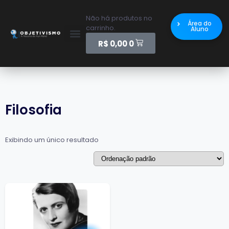
Não há produtos no
Área do
carrinho.
Aluno
R$
0,00
0
Filosofia
Exibindo um único resultado