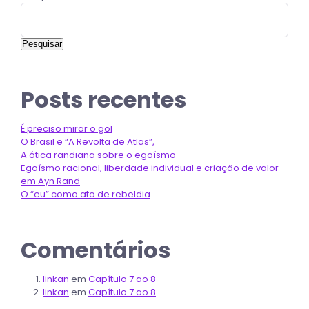
Pesquisar
Posts recentes
É preciso mirar o gol
O Brasil e “A Revolta de Atlas”,
A ótica randiana sobre o egoísmo
Egoísmo racional, liberdade individual e criação de valor
em Ayn Rand
O “eu” como ato de rebeldia
Comentários
linkan
em
Capítulo 7 ao 8
linkan
em
Capítulo 7 ao 8