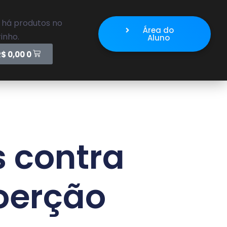
 há produtos no
Área do
inho.
Aluno
R$
0,00
0
s contra
coerção