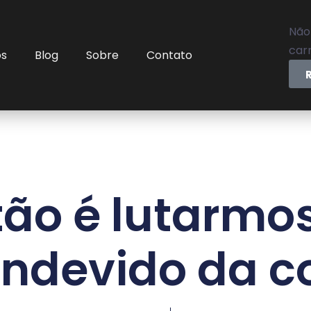
Não
carr
os
Blog
Sobre
Contato
ão é lutarmo
indevido da 