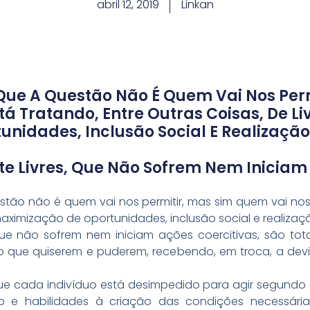
abril 12, 2019
Linkan
Que A Questão Não É Quem Vai Nos Per
tá Tratando, Entre Outras Coisas, De Liv
nidades, Inclusão Social E Realização 
Livres, Que Não Sofrem Nem Iniciam A
ão não é quem vai nos permitir, mas sim quem vai nos i
a, maximização de oportunidades, inclusão social e realiza
ue não sofrem nem iniciam ações coercitivas, são to
o que quiserem e puderem, recebendo, em troca, a dev
que cada indivíduo está desimpedido para agir segund
o e habilidades à criação das condições necessári