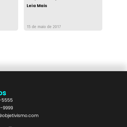
Leia Mais
15 de maio de 2017
os
5-5555
9-9999
objetivismo.com