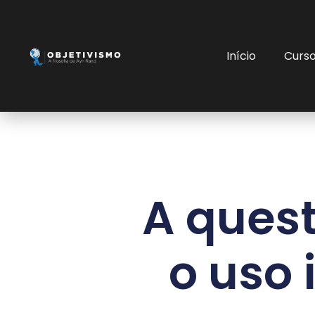
Início
Curs
A quest
o uso 