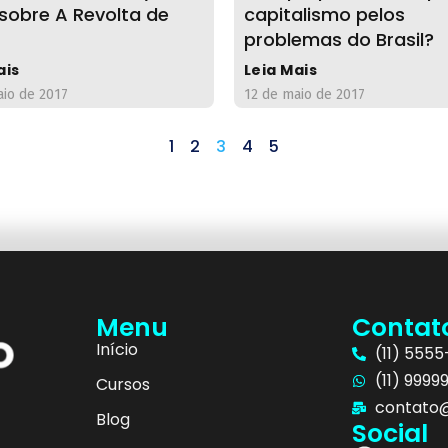
sobre A Revolta de
capitalismo pelos
problemas do Brasil?
ais
Leia Mais
aio de 2017
12 de maio de 2017
1
2
3
4
5
Menu
Contat
Início
(11) 555
(11) 9999
Cursos
contato@
Blog
Social