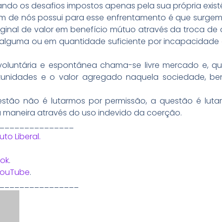
ando os desafios impostos apenas pela sua própria exist
m de nós possui para esse enfrentamento é que surge
inal de valor em benefício mútuo através da troca de 
lguma ou em quantidade suficiente por incapacidade ou
oluntária e espontânea chama-se livre mercado e, qua
unidades e o valor agregado naquela sociedade, be
uestão não é lutarmos por permissão, a questão é lu
a maneira através do uso indevido da coerção.
_______________
tuto Liberal.
ok
.
YouTube
.
________________