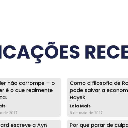
ICAÇÕES REC
er não corrompe – o
Como a filosofia de R
er é o que realmente
pode salvar a econom
ta.
Hayek
ais
Leia Mais
io de 2017
8 de maio de 2017
ard escreve a Ayn
Por que parar de culpa