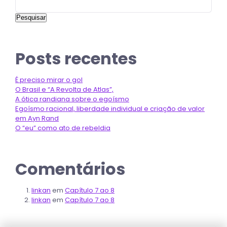
Pesquisar
Posts recentes
É preciso mirar o gol
O Brasil e “A Revolta de Atlas”,
A ótica randiana sobre o egoísmo
Egoísmo racional, liberdade individual e criação de valor
em Ayn Rand
O “eu” como ato de rebeldia
Comentários
linkan
em
Capítulo 7 ao 8
linkan
em
Capítulo 7 ao 8