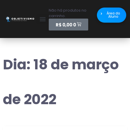
Não há produtos no
Área do
carrinho.
Aluno
R$
0,00
0
Dia:
18 de março
de 2022