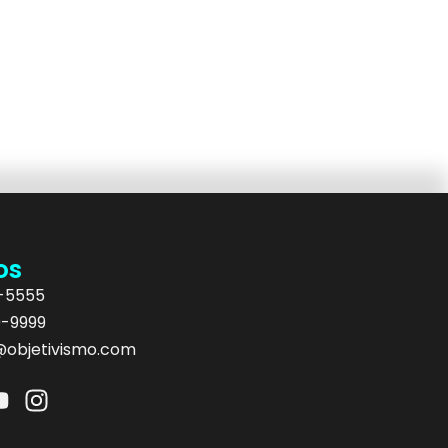
os
5-5555
9-9999
objetivismo.com