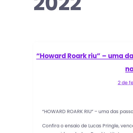
2022
“Howard Roark riu” – uma d
na
2 de f
“HOWARD ROARK RIU” – uma das passag
Confira o ensaio de Lucas Pringle, ven