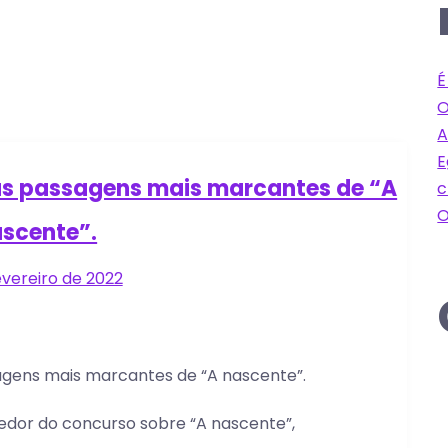
É
O
A
E
as passagens mais marcantes de “A
c
O
scente”.
evereiro de 2022
ens mais marcantes de “A nascente”.
cedor do concurso sobre “A nascente”,