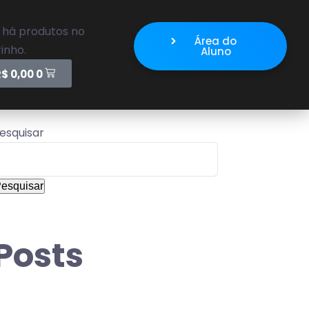
 há produtos no
Área do
inho.
Aluno
R$
0,00
0
esquisar
esquisar
Posts