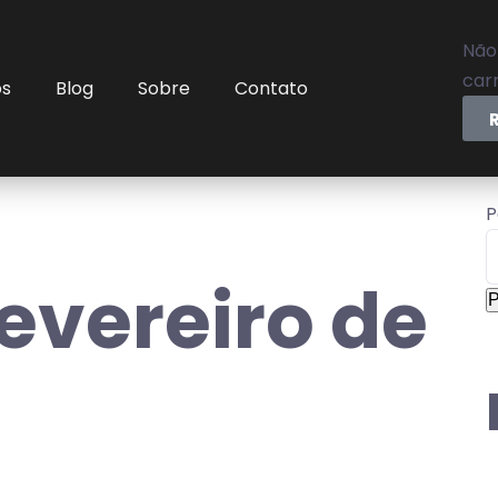
Não
carr
os
Blog
Sobre
Contato
P
fevereiro de
P