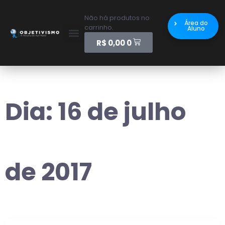
Não há produtos no
Área do
carrinho.
Aluno
R$
0,00
0
Dia:
16 de julho
de 2017