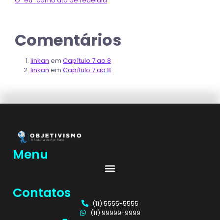
O “eu” como ato de rebeldia
Comentários
linkan
em
Capítulo 7 ao 8
linkan
em
Capítulo 7 ao 8
Menu
Contatos
(11) 5555-5555
(11) 99999-9999