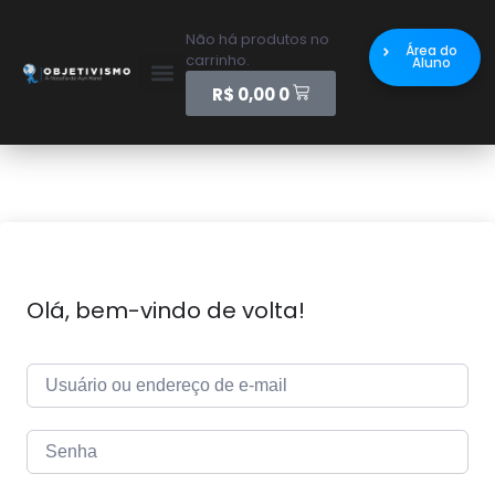
Não há produtos no
Área do
carrinho.
Aluno
R$
0,00
0
Olá, bem-vindo de volta!